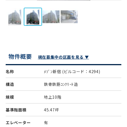
物件概要
現在募集中の区画を見る ▼
名称
ﾒｿﾞﾝ新宿
(ビルコード：4294)
構造
鉄骨鉄筋ｺﾝｸﾘｰﾄ造
規模
地上10階
基準階面積
45.47坪
エレベーター
有