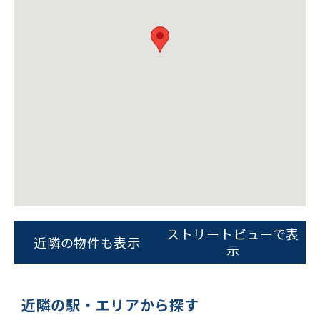
ビルコード：
172272
をお伝えいただくと
ストリートビューで表
スムーズにご案内できます
近隣の物件も表示
示
0120-620-213
平日 9:00〜18:00
近隣の駅・エリアから探す