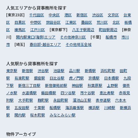
人気エリアから
貸事務所を探す
[東京23区]
千代田区
中央区
港区
新宿区
渋谷区
文京区
台東
区
目黒区
中野区
世田谷区
江東区
墨田区
荒川区
北区
板橋
区
練馬区
江戸川区
[東京都下]
八王子駅周辺
町田駅周辺
[神奈
川]
関内駅東口(海側)エリア
その他神奈川区
[千葉]
船橋市
市川
市
[埼玉]
春日部･越谷エリア
その他埼玉全域
人気駅から
貸事務所を探す
東京駅
新宿駅
渋谷駅
池袋駅
品川駅
新橋駅
浜松町駅
田町
駅
有楽町駅
銀座駅
日比谷駅
虎ノ門駅
京橋駅
日本橋駅
九段
下駅
新宿三丁目駅
新宿御苑前駅
神田駅
秋葉原駅
上野駅
御茶
ノ水駅
水道橋駅
飯田橋駅
四ツ谷駅
市ケ谷駅
恵比寿駅
赤坂見
附駅
大手町駅
麹町駅
永田町駅
溜池山王駅
表参道駅
六本木
駅
五反田駅
千葉駅
船橋駅
海浜幕張駅
横浜駅
川崎駅
新横浜
駅
関内駅
桜木町駅
みなとみらい駅
物件アーカイブ