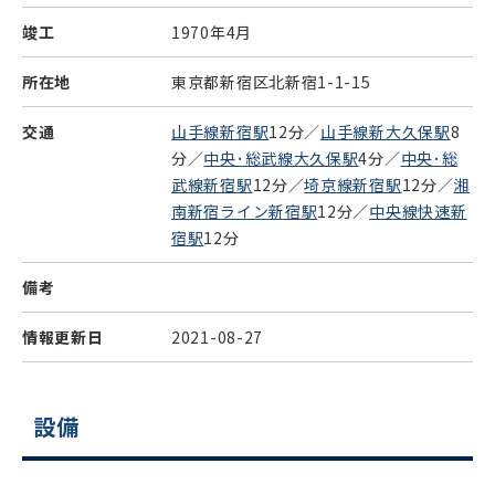
竣工
1970年4月
所在地
東京都新宿区北新宿1-1-15
交通
山手線新宿駅
12分／
山手線新大久保駅
8
分／
中央･総武線大久保駅
4分／
中央･総
武線新宿駅
12分／
埼京線新宿駅
12分／
湘
南新宿ライン新宿駅
12分／
中央線快速新
宿駅
12分
備考
情報更新日
2021-08-27
設備