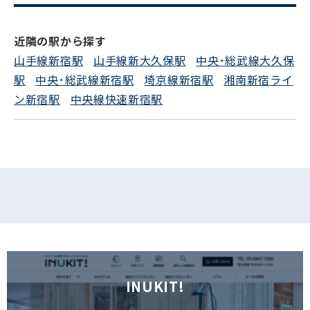
電話でお問い合わせ
近隣の駅から探す
山手線新宿駅
山手線新大久保駅
中央･総武線大久保
フォームでお問い合わせ
駅
中央･総武線新宿駅
埼京線新宿駅
湘南新宿ライ
ン新宿駅
中央線快速新宿駅
INUKIT!