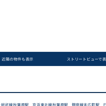
をお伝えいただくと
ビルコード：
172272
スムーズにご案内できます
0120-620-213
近隣の物件も表示
ストリートビューで
平日 9:00〜18:00
･総武線秋葉原駅
京浜東北線秋葉原駅
銀座線末広町駅