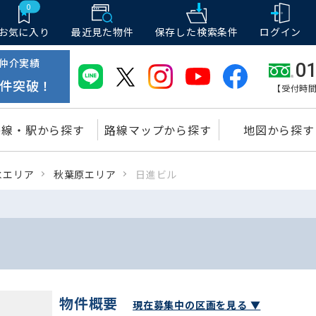
0
お気に入り
最近見た物件
保存した
検索条件
ログイン
仲介実績
01
件突破！
【受付時間
路線・駅から探す
路線マップから探す
地図から探す
水エリア
秋葉原エリア
日進ビル
物件概要
現在募集中の区画を見る ▼