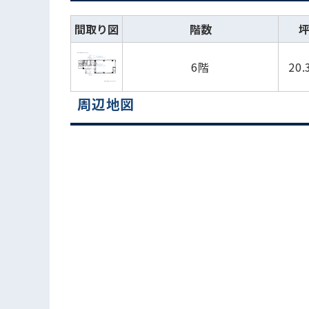
間取り図
階数
6階
20
周辺地図