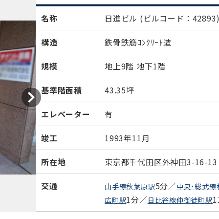
名称
日進ビル
(ビルコード：42893
構造
鉄骨鉄筋ｺﾝｸﾘｰﾄ造
規模
地上9階 地下1階
基準階面積
43.35坪
エレベーター
有
竣工
1993年11月
所在地
東京都千代田区外神田3-16-13
交通
5分／
山手線秋葉原駅
中央･総武線
1分／
広町駅
日比谷線仲御徒町駅