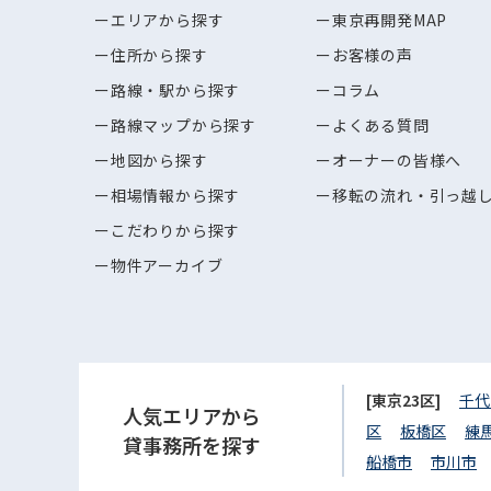
エリアから探す
東京再開発MAP
住所から探す
お客様の声
路線・駅から探す
コラム
路線マップから探す
よくある質問
地図から探す
オーナーの皆様へ
相場情報から探す
移転の流れ・引っ越
こだわりから探す
物件アーカイブ
[東京23区]
千代
人気エリアから
区
板橋区
練
貸事務所を探す
船橋市
市川市