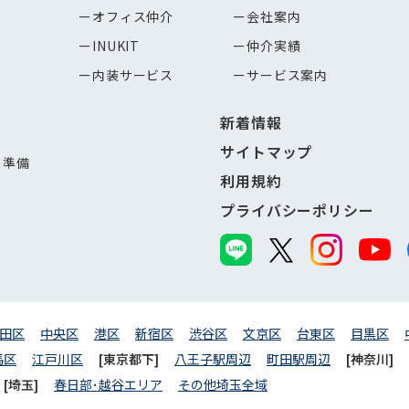
オフィス仲介
会社案内
INUKIT
仲介実績
内装サービス
サービス案内
新着情報
サイトマップ
し準備
利用規約
プライバシーポリシー
田区
中央区
港区
新宿区
渋谷区
文京区
台東区
目黒区
馬区
江戸川区
[東京都下]
八王子駅周辺
町田駅周辺
[神奈川]
[埼玉]
春日部･越谷エリア
その他埼玉全域