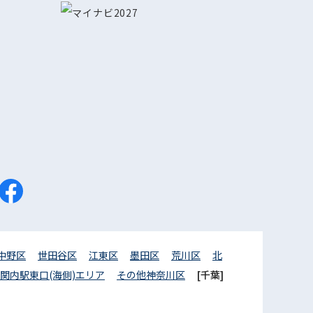
中野区
世田谷区
江東区
墨田区
荒川区
北
関内駅東口(海側)エリア
その他神奈川区
[千葉]