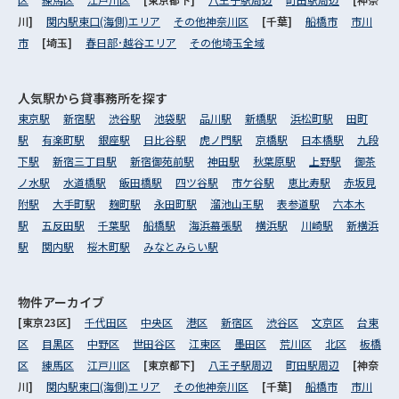
川]
関内駅東口(海側)エリア
その他神奈川区
[千葉]
船橋市
市川
市
[埼玉]
春日部･越谷エリア
その他埼玉全域
人気駅から
貸事務所を探す
東京駅
新宿駅
渋谷駅
池袋駅
品川駅
新橋駅
浜松町駅
田町
駅
有楽町駅
銀座駅
日比谷駅
虎ノ門駅
京橋駅
日本橋駅
九段
下駅
新宿三丁目駅
新宿御苑前駅
神田駅
秋葉原駅
上野駅
御茶
ノ水駅
水道橋駅
飯田橋駅
四ツ谷駅
市ケ谷駅
恵比寿駅
赤坂見
附駅
大手町駅
麹町駅
永田町駅
溜池山王駅
表参道駅
六本木
駅
五反田駅
千葉駅
船橋駅
海浜幕張駅
横浜駅
川崎駅
新横浜
駅
関内駅
桜木町駅
みなとみらい駅
物件アーカイブ
[東京23区]
千代田区
中央区
港区
新宿区
渋谷区
文京区
台東
区
目黒区
中野区
世田谷区
江東区
墨田区
荒川区
北区
板橋
区
練馬区
江戸川区
[東京都下]
八王子駅周辺
町田駅周辺
[神奈
川]
関内駅東口(海側)エリア
その他神奈川区
[千葉]
船橋市
市川