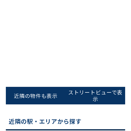
ビルコード：
172272
をお伝えいただくと
スムーズにご案内できます
ストリートビューで表
近隣の物件も表示
0120-620-213
示
平日 9:00〜18:00
近隣の駅・エリアから探す
電話でお問い合わせ