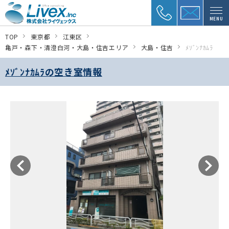
MENU
TOP
東京都
江東区
亀戸・森下・清澄白河・大島・住吉エリア
大島・住吉
ﾒｿﾞﾝﾅｶﾑﾗ
ﾒｿﾞﾝﾅｶﾑﾗの空き室情報