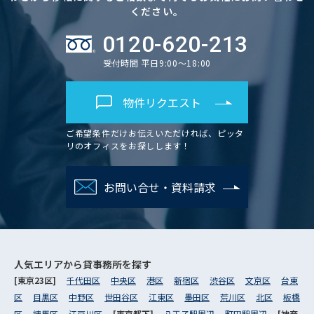
ください。
0120-620-213
受付時間 平日9:00～18:00
物件リクエスト
ご希望条件だけお伝えいただければ、ピッタ
リのオフィスをお探しします！
お問い合せ・資料請求
人気エリアから
貸事務所を探す
[東京23区]
千代田区
中央区
港区
新宿区
渋谷区
文京区
台東
区
目黒区
中野区
世田谷区
江東区
墨田区
荒川区
北区
板橋
区
練馬区
江戸川区
[東京都下]
八王子駅周辺
町田駅周辺
[神奈