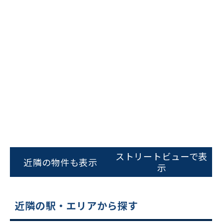
ビルコード：
172272
をお伝えいただくと
ストリートビューで表
スムーズにご案内できます
近隣の物件も表示
示
0120-620-213
平日 9:00〜18:00
近隣の駅・エリアから探す