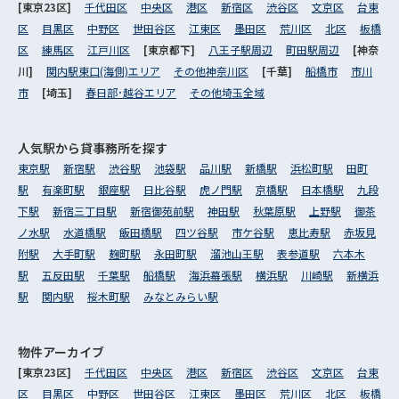
[東京23区]
千代田区
中央区
港区
新宿区
渋谷区
文京区
台東
区
目黒区
中野区
世田谷区
江東区
墨田区
荒川区
北区
板橋
区
練馬区
江戸川区
[東京都下]
八王子駅周辺
町田駅周辺
[神奈
川]
関内駅東口(海側)エリア
その他神奈川区
[千葉]
船橋市
市川
市
[埼玉]
春日部･越谷エリア
その他埼玉全域
人気駅から
貸事務所を探す
東京駅
新宿駅
渋谷駅
池袋駅
品川駅
新橋駅
浜松町駅
田町
駅
有楽町駅
銀座駅
日比谷駅
虎ノ門駅
京橋駅
日本橋駅
九段
下駅
新宿三丁目駅
新宿御苑前駅
神田駅
秋葉原駅
上野駅
御茶
ノ水駅
水道橋駅
飯田橋駅
四ツ谷駅
市ケ谷駅
恵比寿駅
赤坂見
附駅
大手町駅
麹町駅
永田町駅
溜池山王駅
表参道駅
六本木
駅
五反田駅
千葉駅
船橋駅
海浜幕張駅
横浜駅
川崎駅
新横浜
駅
関内駅
桜木町駅
みなとみらい駅
物件アーカイブ
[東京23区]
千代田区
中央区
港区
新宿区
渋谷区
文京区
台東
区
目黒区
中野区
世田谷区
江東区
墨田区
荒川区
北区
板橋