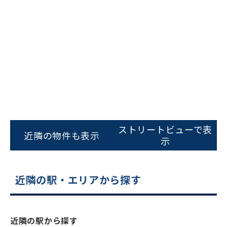
ビルコード：
172272
をお伝えいただくと
ストリートビューで表
スムーズにご案内できます
近隣の物件も表示
示
0120-620-213
平日 9:00〜18:00
近隣の駅・エリアから探す
電話でお問い合わせ
近隣の駅から探す