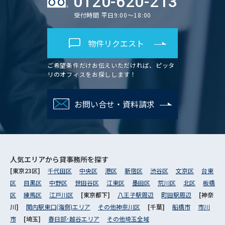
0120-620-213
受付時間 平日9:00～18:00
物件リクエスト
ご希望条件だけお伝えいただければ、ピッタ
リのオフィスをお探しします！
お問い合せ・資料請求
人気エリアから
貸事務所を探す
[東京23区]
千代田区
中央区
港区
新宿区
渋谷区
文京区
台東
区
目黒区
中野区
世田谷区
江東区
墨田区
荒川区
北区
板橋
区
練馬区
江戸川区
[東京都下]
八王子駅周辺
町田駅周辺
[神奈
川]
関内駅東口(海側)エリア
その他神奈川区
[千葉]
船橋市
市川
市
[埼玉]
春日部･越谷エリア
その他埼玉全域