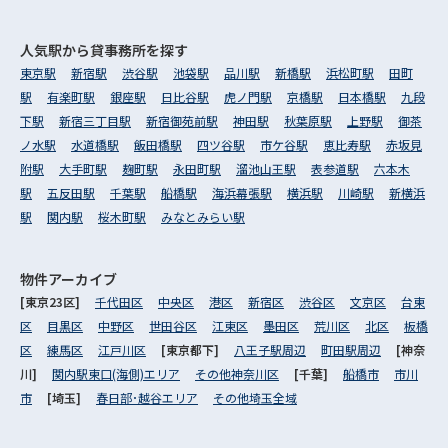
人気駅から
貸事務所を探す
東京駅
新宿駅
渋谷駅
池袋駅
品川駅
新橋駅
浜松町駅
田町
駅
有楽町駅
銀座駅
日比谷駅
虎ノ門駅
京橋駅
日本橋駅
九段
下駅
新宿三丁目駅
新宿御苑前駅
神田駅
秋葉原駅
上野駅
御茶
ノ水駅
水道橋駅
飯田橋駅
四ツ谷駅
市ケ谷駅
恵比寿駅
赤坂見
附駅
大手町駅
麹町駅
永田町駅
溜池山王駅
表参道駅
六本木
駅
五反田駅
千葉駅
船橋駅
海浜幕張駅
横浜駅
川崎駅
新横浜
駅
関内駅
桜木町駅
みなとみらい駅
物件アーカイブ
[東京23区]
千代田区
中央区
港区
新宿区
渋谷区
文京区
台東
区
目黒区
中野区
世田谷区
江東区
墨田区
荒川区
北区
板橋
区
練馬区
江戸川区
[東京都下]
八王子駅周辺
町田駅周辺
[神奈
川]
関内駅東口(海側)エリア
その他神奈川区
[千葉]
船橋市
市川
市
[埼玉]
春日部･越谷エリア
その他埼玉全域