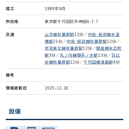
竣工
1989年9月
所在地
東京都千代田区外神田6-7-7
交通
山手線秋葉原駅
12分／
中央･総武線水道
橋駅
21分／
中央･総武線秋葉原駅
12分／
京浜東北線秋葉原駅
12分／
銀座線末広町
駅
3分／
丸ノ内線御茶ノ水駅
13分／
日比
谷線秋葉原駅
12分／
千代田線湯島駅
4分
備考
情報更新日
2025-11-26
設備