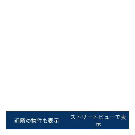
ビルコード：
172272
をお伝えいただくと
スムーズにご案内できます
ストリートビューで表
近隣の物件も表示
示
0120-620-213