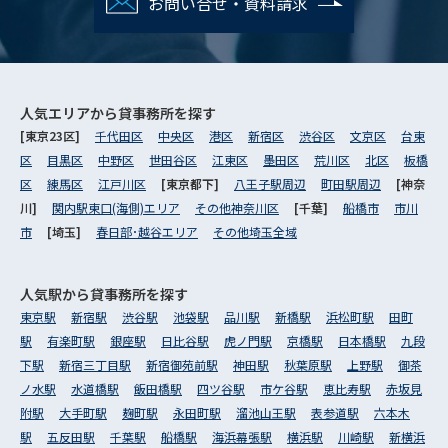
お問い合せ・資料請求
人気エリアから
貸事務所を探す
[東京23区]
千代田区
中央区
港区
新宿区
渋谷区
文京区
台東
区
目黒区
中野区
世田谷区
江東区
墨田区
荒川区
北区
板橋
区
練馬区
江戸川区
[東京都下]
八王子駅周辺
町田駅周辺
[神奈
川]
関内駅東口(海側)エリア
その他神奈川区
[千葉]
船橋市
市川
市
[埼玉]
春日部･越谷エリア
その他埼玉全域
人気駅から
貸事務所を探す
東京駅
新宿駅
渋谷駅
池袋駅
品川駅
新橋駅
浜松町駅
田町
駅
有楽町駅
銀座駅
日比谷駅
虎ノ門駅
京橋駅
日本橋駅
九段
下駅
新宿三丁目駅
新宿御苑前駅
神田駅
秋葉原駅
上野駅
御茶
ノ水駅
水道橋駅
飯田橋駅
四ツ谷駅
市ケ谷駅
恵比寿駅
赤坂見
附駅
大手町駅
麹町駅
永田町駅
溜池山王駅
表参道駅
六本木
駅
五反田駅
千葉駅
船橋駅
海浜幕張駅
横浜駅
川崎駅
新横浜