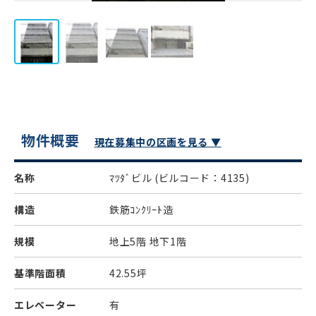
物件概要
現在募集中の区画を見る ▼
名称
ﾏﾂﾀﾞビル
(ビルコード：4135)
構造
鉄筋ｺﾝｸﾘｰﾄ造
規模
地上5階 地下1階
基準階面積
42.55坪
エレベーター
有