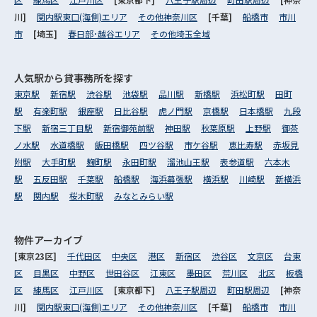
川]
関内駅東口(海側)エリア
その他神奈川区
[千葉]
船橋市
市川
市
[埼玉]
春日部･越谷エリア
その他埼玉全域
人気駅から
貸事務所を探す
東京駅
新宿駅
渋谷駅
池袋駅
品川駅
新橋駅
浜松町駅
田町
駅
有楽町駅
銀座駅
日比谷駅
虎ノ門駅
京橋駅
日本橋駅
九段
下駅
新宿三丁目駅
新宿御苑前駅
神田駅
秋葉原駅
上野駅
御茶
ノ水駅
水道橋駅
飯田橋駅
四ツ谷駅
市ケ谷駅
恵比寿駅
赤坂見
附駅
大手町駅
麹町駅
永田町駅
溜池山王駅
表参道駅
六本木
駅
五反田駅
千葉駅
船橋駅
海浜幕張駅
横浜駅
川崎駅
新横浜
駅
関内駅
桜木町駅
みなとみらい駅
物件アーカイブ
[東京23区]
千代田区
中央区
港区
新宿区
渋谷区
文京区
台東
区
目黒区
中野区
世田谷区
江東区
墨田区
荒川区
北区
板橋
区
練馬区
江戸川区
[東京都下]
八王子駅周辺
町田駅周辺
[神奈
川]
関内駅東口(海側)エリア
その他神奈川区
[千葉]
船橋市
市川