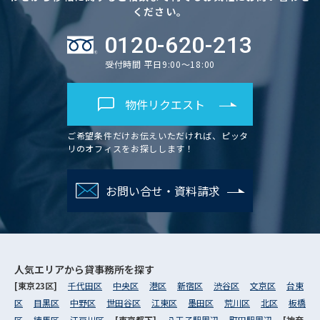
ください。
0120-620-213
受付時間 平日9:00～18:00
物件リクエスト
ご希望条件だけお伝えいただければ、ピッタ
リのオフィスをお探しします！
お問い合せ・資料請求
人気エリアから
貸事務所を探す
[東京23区]
千代田区
中央区
港区
新宿区
渋谷区
文京区
台東
区
目黒区
中野区
世田谷区
江東区
墨田区
荒川区
北区
板橋
区
練馬区
江戸川区
[東京都下]
八王子駅周辺
町田駅周辺
[神奈