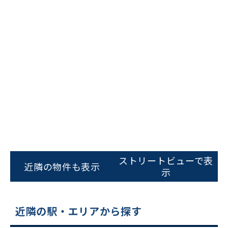
ビルコード：
172272
をお伝えいただくと
スムーズにご案内できます
ストリートビューで表
近隣の物件も表示
0120-620-213
示
平日 9:00〜18:00
近隣の駅・エリアから探す
電話でお問い合わせ