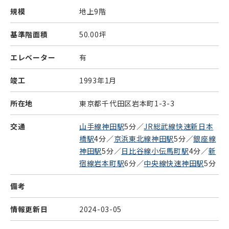
規模
地上9階
基準階面積
50.00坪
エレベーター
有
竣工
1993年1月
所在地
東京都千代田区岩本町1-3-3
交通
山手線神田駅
5分／
JR総武線快速新日本
橋駅
4分／
京浜東北線神田駅
5分／
銀座線
神田駅
5分／
日比谷線小伝馬町駅
4分／
新
宿線岩本町駅
6分／
中央線快速神田駅
5分
備考
情報更新日
2024-03-05