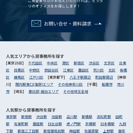
ご希望条件だけお伝えいただければ、ピッタ
リのオフィスをお探しします！
お問い合せ・資料請求
人気エリアから
貸事務所を探す
[東京23区]
千代田区
中央区
港区
新宿区
渋谷区
文京区
台東
区
目黒区
中野区
世田谷区
江東区
墨田区
荒川区
北区
板橋
区
練馬区
江戸川区
[東京都下]
八王子駅周辺
町田駅周辺
[神奈
川]
関内駅東口(海側)エリア
その他神奈川区
[千葉]
船橋市
市川
市
[埼玉]
春日部･越谷エリア
その他埼玉全域
人気駅から
貸事務所を探す
東京駅
新宿駅
渋谷駅
池袋駅
品川駅
新橋駅
浜松町駅
田町
駅
有楽町駅
銀座駅
日比谷駅
虎ノ門駅
京橋駅
日本橋駅
九段
下駅
新宿三丁目駅
新宿御苑前駅
神田駅
秋葉原駅
上野駅
御茶