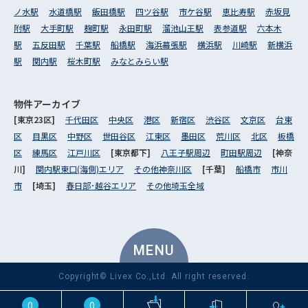
ノ水駅
水道橋駅
飯田橋駅
四ツ谷駅
市ケ谷駅
恵比寿駅
赤坂見
附駅
大手町駅
麹町駅
永田町駅
溜池山王駅
表参道駅
六本木
駅
五反田駅
千葉駅
船橋駅
海浜幕張駅
横浜駅
川崎駅
新横浜
駅
関内駅
桜木町駅
みなとみらい駅
物件アーカイブ
[東京23区]
千代田区
中央区
港区
新宿区
渋谷区
文京区
台東
区
目黒区
中野区
世田谷区
江東区
墨田区
荒川区
北区
板橋
区
練馬区
江戸川区
[東京都下]
八王子駅周辺
町田駅周辺
[神奈
川]
関内駅東口(海側)エリア
その他神奈川区
[千葉]
船橋市
市川
市
[埼玉]
春日部･越谷エリア
その他埼玉全域
MENU
Copyright© Livex Co.,Ltd. All right reserved.
0
0