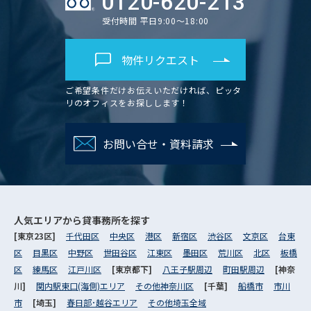
0120-620-213
受付時間 平日9:00～18:00
物件リクエスト
ご希望条件だけお伝えいただければ、ピッタ
リのオフィスをお探しします！
お問い合せ・資料請求
人気エリアから
貸事務所を探す
[東京23区]
千代田区
中央区
港区
新宿区
渋谷区
文京区
台東
区
目黒区
中野区
世田谷区
江東区
墨田区
荒川区
北区
板橋
区
練馬区
江戸川区
[東京都下]
八王子駅周辺
町田駅周辺
[神奈
川]
関内駅東口(海側)エリア
その他神奈川区
[千葉]
船橋市
市川
市
[埼玉]
春日部･越谷エリア
その他埼玉全域