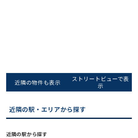
ビルコード：
172272
をお伝えいただくと
ストリートビューで表
スムーズにご案内できます
近隣の物件も表示
示
0120-620-213
平日 9:00〜18:00
近隣の駅・エリアから探す
電話でお問い合わせ
近隣の駅から探す