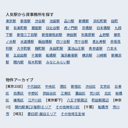
人気駅から
貸事務所を探す
東京駅
新宿駅
渋谷駅
池袋駅
品川駅
新橋駅
浜松町駅
田町
駅
有楽町駅
銀座駅
日比谷駅
虎ノ門駅
京橋駅
日本橋駅
九段
下駅
新宿三丁目駅
新宿御苑前駅
神田駅
秋葉原駅
上野駅
御茶
ノ水駅
水道橋駅
飯田橋駅
四ツ谷駅
市ケ谷駅
恵比寿駅
赤坂見
附駅
大手町駅
麹町駅
永田町駅
溜池山王駅
表参道駅
六本木
駅
五反田駅
千葉駅
船橋駅
海浜幕張駅
横浜駅
川崎駅
新横浜
駅
関内駅
桜木町駅
みなとみらい駅
物件アーカイブ
[東京23区]
千代田区
中央区
港区
新宿区
渋谷区
文京区
台東
区
目黒区
中野区
世田谷区
江東区
墨田区
荒川区
北区
板橋
区
練馬区
江戸川区
[東京都下]
八王子駅周辺
町田駅周辺
[神奈
川]
関内駅東口(海側)エリア
その他神奈川区
[千葉]
船橋市
市川
市
[埼玉]
春日部･越谷エリア
その他埼玉全域