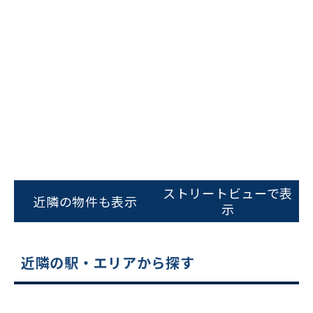
ビルコード：
172272
をお伝えいただくと
スムーズにご案内できます
ストリートビューで表
近隣の物件も表示
示
0120-620-213
平日 9:00〜18:00
近隣の駅・エリアから探す
電話でお問い合わせ