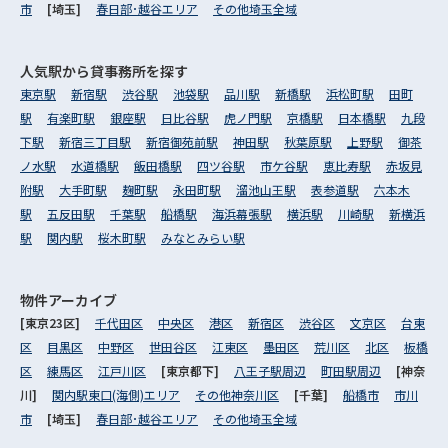
市
[埼玉]
春日部･越谷エリア
その他埼玉全域
人気駅から
貸事務所を探す
東京駅
新宿駅
渋谷駅
池袋駅
品川駅
新橋駅
浜松町駅
田町
駅
有楽町駅
銀座駅
日比谷駅
虎ノ門駅
京橋駅
日本橋駅
九段
下駅
新宿三丁目駅
新宿御苑前駅
神田駅
秋葉原駅
上野駅
御茶
ノ水駅
水道橋駅
飯田橋駅
四ツ谷駅
市ケ谷駅
恵比寿駅
赤坂見
附駅
大手町駅
麹町駅
永田町駅
溜池山王駅
表参道駅
六本木
駅
五反田駅
千葉駅
船橋駅
海浜幕張駅
横浜駅
川崎駅
新横浜
駅
関内駅
桜木町駅
みなとみらい駅
物件アーカイブ
[東京23区]
千代田区
中央区
港区
新宿区
渋谷区
文京区
台東
区
目黒区
中野区
世田谷区
江東区
墨田区
荒川区
北区
板橋
区
練馬区
江戸川区
[東京都下]
八王子駅周辺
町田駅周辺
[神奈
川]
関内駅東口(海側)エリア
その他神奈川区
[千葉]
船橋市
市川
市
[埼玉]
春日部･越谷エリア
その他埼玉全域