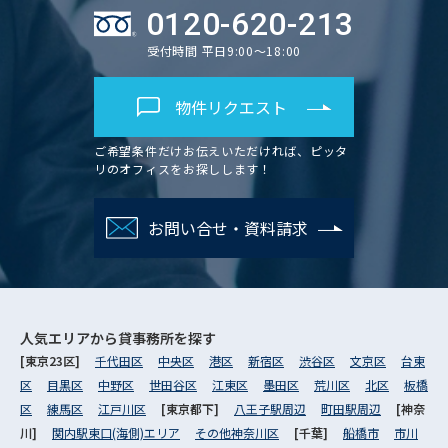
0120-620-213
受付時間 平日9:00～18:00
物件リクエスト
ご希望条件だけお伝えいただければ、ピッタ
リのオフィスをお探しします！
お問い合せ・資料請求
人気エリアから
貸事務所を探す
[東京23区]
千代田区
中央区
港区
新宿区
渋谷区
文京区
台東
区
目黒区
中野区
世田谷区
江東区
墨田区
荒川区
北区
板橋
区
練馬区
江戸川区
[東京都下]
八王子駅周辺
町田駅周辺
[神奈
川]
関内駅東口(海側)エリア
その他神奈川区
[千葉]
船橋市
市川