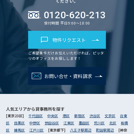
ください。
0120-620-213
受付時間 平日9:00～18:00
物件リクエスト
ご希望条件だけお伝えいただければ、ピッタ
リのオフィスをお探しします！
お問い合せ・資料請求
人気エリアから
貸事務所を探す
[東京23区]
千代田区
中央区
港区
新宿区
渋谷区
文京区
台東
区
目黒区
中野区
世田谷区
江東区
墨田区
荒川区
北区
板橋
区
練馬区
江戸川区
[東京都下]
八王子駅周辺
町田駅周辺
[神奈