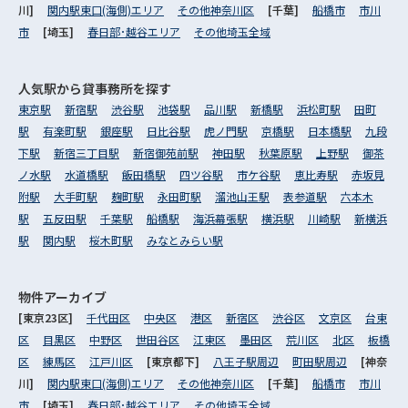
川]
関内駅東口(海側)エリア
その他神奈川区
[千葉]
船橋市
市川
市
[埼玉]
春日部･越谷エリア
その他埼玉全域
人気駅から
貸事務所を探す
東京駅
新宿駅
渋谷駅
池袋駅
品川駅
新橋駅
浜松町駅
田町
駅
有楽町駅
銀座駅
日比谷駅
虎ノ門駅
京橋駅
日本橋駅
九段
下駅
新宿三丁目駅
新宿御苑前駅
神田駅
秋葉原駅
上野駅
御茶
ノ水駅
水道橋駅
飯田橋駅
四ツ谷駅
市ケ谷駅
恵比寿駅
赤坂見
附駅
大手町駅
麹町駅
永田町駅
溜池山王駅
表参道駅
六本木
駅
五反田駅
千葉駅
船橋駅
海浜幕張駅
横浜駅
川崎駅
新横浜
駅
関内駅
桜木町駅
みなとみらい駅
物件アーカイブ
[東京23区]
千代田区
中央区
港区
新宿区
渋谷区
文京区
台東
区
目黒区
中野区
世田谷区
江東区
墨田区
荒川区
北区
板橋
区
練馬区
江戸川区
[東京都下]
八王子駅周辺
町田駅周辺
[神奈
川]
関内駅東口(海側)エリア
その他神奈川区
[千葉]
船橋市
市川
市
[埼玉]
春日部･越谷エリア
その他埼玉全域