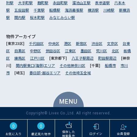
附駅
大手町駅
麹町駅
永田町駅
溜池山王駅
表参道駅
六本木
駅
五反田駅
千葉駅
船橋駅
海浜幕張駅
横浜駅
川崎駅
新横浜
駅
関内駅
桜木町駅
みなとみらい駅
物件アーカイブ
[東京23区]
千代田区
中央区
港区
新宿区
渋谷区
文京区
台東
区
目黒区
中野区
世田谷区
江東区
墨田区
荒川区
北区
板橋
区
練馬区
江戸川区
[東京都下]
八王子駅周辺
町田駅周辺
[神奈
川]
関内駅東口(海側)エリア
その他神奈川区
[千葉]
船橋市
市川
市
[埼玉]
春日部･越谷エリア
その他埼玉全域
MENU
Copyright© Livex Co.,Ltd. All right reserved.
0
0
保存した
ログイン
会員登録
お気に入り
最近見た物件
検索条件