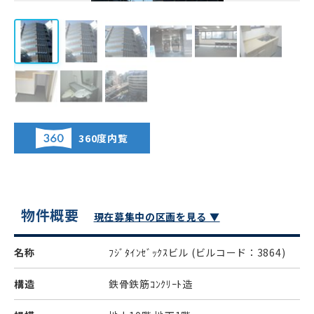
360度内覧
物件概要
現在募集中の区画を見る ▼
名称
ﾌｼﾞﾀｲﾝｾﾞｯｸｽビル
(ビルコード：3864)
構造
鉄骨鉄筋ｺﾝｸﾘｰﾄ造