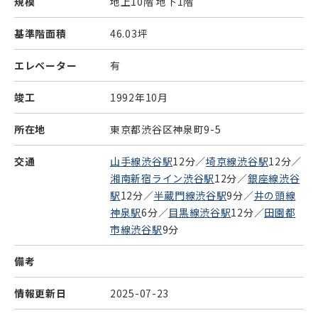
規模
地上10階 地下1階
基準階面積
46.03坪
エレベーター
有
竣工
1992年10月
所在地
東京都渋谷区神泉町9-5
交通
山手線渋谷駅
12分／
埼京線渋谷駅
12分／
湘南新宿ライン渋谷駅
12分／
銀座線渋谷
駅
12分／
半蔵門線渋谷駅
9分／
井の頭線
神泉駅
6分／
目黒線渋谷駅
12分／
田園都
市線渋谷駅
9分
備考
情報更新日
2025-07-23