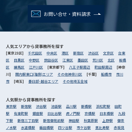
お問い合せ・資料請求
人気エリアから
貸事務所を探す
[東京23区]
千代田区
中央区
港区
新宿区
渋谷区
文京区
台東
区
目黒区
中野区
世田谷区
江東区
墨田区
荒川区
北区
板橋
区
練馬区
江戸川区
[東京都下]
八王子駅周辺
町田駅周辺
[神奈
川]
関内駅東口(海側)エリア
その他神奈川区
[千葉]
船橋市
市川
市
[埼玉]
春日部･越谷エリア
その他埼玉全域
人気駅から
貸事務所を探す
東京駅
新宿駅
渋谷駅
池袋駅
品川駅
新橋駅
浜松町駅
田町
駅
有楽町駅
銀座駅
日比谷駅
虎ノ門駅
京橋駅
日本橋駅
九段
下駅
新宿三丁目駅
新宿御苑前駅
神田駅
秋葉原駅
上野駅
御茶
ノ水駅
水道橋駅
飯田橋駅
四ツ谷駅
市ケ谷駅
恵比寿駅
赤坂見