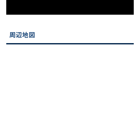
周辺地図
ビルコード：
172272
をお伝えいただくと
スムーズにご案内できます