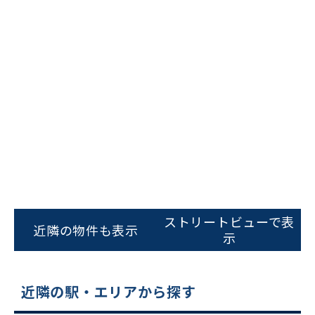
ビルコード：
172272
をお伝えいただくと
スムーズにご案内できます
ストリートビューで表
近隣の物件も表示
示
0120-620-213
平日 9:00〜18:00
近隣の駅・エリアから探す
電話でお問い合わせ