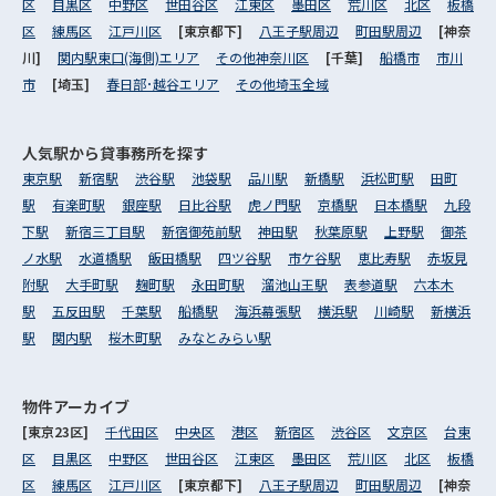
区
目黒区
中野区
世田谷区
江東区
墨田区
荒川区
北区
板橋
区
練馬区
江戸川区
[東京都下]
八王子駅周辺
町田駅周辺
[神奈
川]
関内駅東口(海側)エリア
その他神奈川区
[千葉]
船橋市
市川
市
[埼玉]
春日部･越谷エリア
その他埼玉全域
人気駅から
貸事務所を探す
東京駅
新宿駅
渋谷駅
池袋駅
品川駅
新橋駅
浜松町駅
田町
駅
有楽町駅
銀座駅
日比谷駅
虎ノ門駅
京橋駅
日本橋駅
九段
下駅
新宿三丁目駅
新宿御苑前駅
神田駅
秋葉原駅
上野駅
御茶
ノ水駅
水道橋駅
飯田橋駅
四ツ谷駅
市ケ谷駅
恵比寿駅
赤坂見
附駅
大手町駅
麹町駅
永田町駅
溜池山王駅
表参道駅
六本木
駅
五反田駅
千葉駅
船橋駅
海浜幕張駅
横浜駅
川崎駅
新横浜
駅
関内駅
桜木町駅
みなとみらい駅
物件アーカイブ
[東京23区]
千代田区
中央区
港区
新宿区
渋谷区
文京区
台東
区
目黒区
中野区
世田谷区
江東区
墨田区
荒川区
北区
板橋
区
練馬区
江戸川区
[東京都下]
八王子駅周辺
町田駅周辺
[神奈