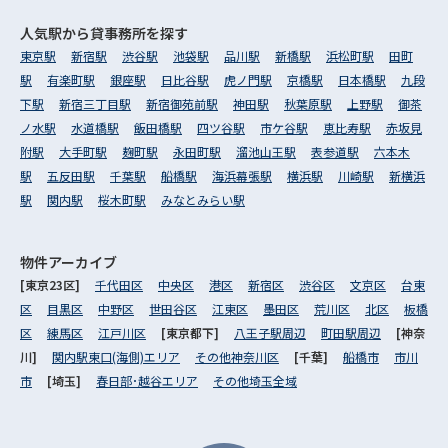
人気駅から
貸事務所を探す
東京駅
新宿駅
渋谷駅
池袋駅
品川駅
新橋駅
浜松町駅
田町
駅
有楽町駅
銀座駅
日比谷駅
虎ノ門駅
京橋駅
日本橋駅
九段
下駅
新宿三丁目駅
新宿御苑前駅
神田駅
秋葉原駅
上野駅
御茶
ノ水駅
水道橋駅
飯田橋駅
四ツ谷駅
市ケ谷駅
恵比寿駅
赤坂見
附駅
大手町駅
麹町駅
永田町駅
溜池山王駅
表参道駅
六本木
駅
五反田駅
千葉駅
船橋駅
海浜幕張駅
横浜駅
川崎駅
新横浜
駅
関内駅
桜木町駅
みなとみらい駅
物件アーカイブ
[東京23区]
千代田区
中央区
港区
新宿区
渋谷区
文京区
台東
区
目黒区
中野区
世田谷区
江東区
墨田区
荒川区
北区
板橋
区
練馬区
江戸川区
[東京都下]
八王子駅周辺
町田駅周辺
[神奈
川]
関内駅東口(海側)エリア
その他神奈川区
[千葉]
船橋市
市川
市
[埼玉]
春日部･越谷エリア
その他埼玉全域