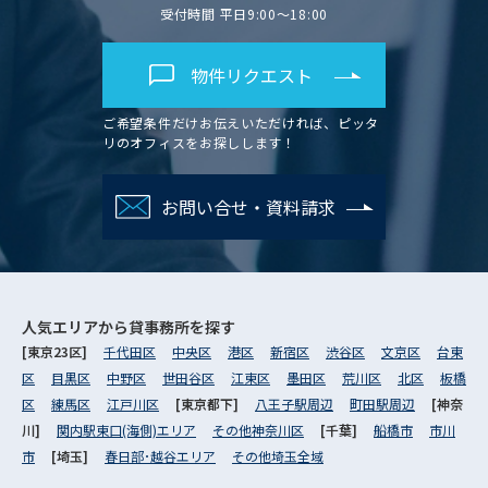
受付時間 平日9:00～18:00
物件リクエスト
ご希望条件だけお伝えいただければ、ピッタ
リのオフィスをお探しします！
お問い合せ・資料請求
人気エリアから
貸事務所を探す
[東京23区]
千代田区
中央区
港区
新宿区
渋谷区
文京区
台東
区
目黒区
中野区
世田谷区
江東区
墨田区
荒川区
北区
板橋
区
練馬区
江戸川区
[東京都下]
八王子駅周辺
町田駅周辺
[神奈
川]
関内駅東口(海側)エリア
その他神奈川区
[千葉]
船橋市
市川
市
[埼玉]
春日部･越谷エリア
その他埼玉全域