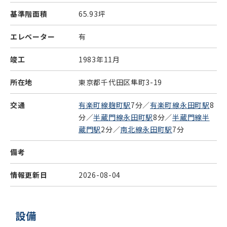
基準階面積
65.93坪
エレベーター
有
竣工
1983年11月
所在地
東京都千代田区隼町3-19
交通
有楽町線麹町駅
7分／
有楽町線永田町駅
8
分／
半蔵門線永田町駅
8分／
半蔵門線半
蔵門駅
2分／
南北線永田町駅
7分
備考
情報更新日
2026-08-04
設備