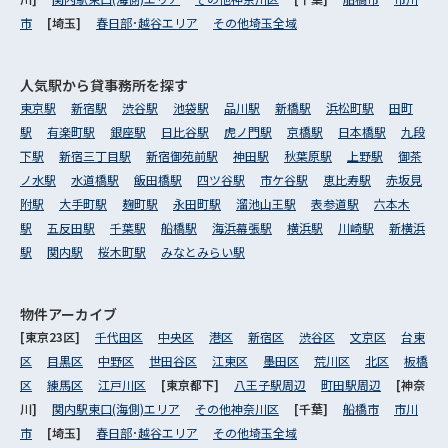
市
[埼玉]
春日部･越谷エリア
その他埼玉全域
人気駅から
貸事務所を探す
東京駅
新宿駅
渋谷駅
池袋駅
品川駅
新橋駅
浜松町駅
田町
駅
有楽町駅
銀座駅
日比谷駅
虎ノ門駅
京橋駅
日本橋駅
九段
下駅
新宿三丁目駅
新宿御苑前駅
神田駅
秋葉原駅
上野駅
御茶
ノ水駅
水道橋駅
飯田橋駅
四ツ谷駅
市ケ谷駅
恵比寿駅
赤坂見
附駅
大手町駅
麹町駅
永田町駅
溜池山王駅
表参道駅
六本木
駅
五反田駅
千葉駅
船橋駅
海浜幕張駅
横浜駅
川崎駅
新横浜
駅
関内駅
桜木町駅
みなとみらい駅
物件アーカイブ
[東京23区]
千代田区
中央区
港区
新宿区
渋谷区
文京区
台東
区
目黒区
中野区
世田谷区
江東区
墨田区
荒川区
北区
板橋
区
練馬区
江戸川区
[東京都下]
八王子駅周辺
町田駅周辺
[神奈
川]
関内駅東口(海側)エリア
その他神奈川区
[千葉]
船橋市
市川
市
[埼玉]
春日部･越谷エリア
その他埼玉全域