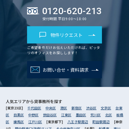
0120-620-213
受付時間 平日9:00～18:00
物件リクエスト
ご希望条件だけお伝えいただければ、ピッタ
リのオフィスをお探しします！
お問い合せ・資料請求
人気エリアから
貸事務所を探す
[東京23区]
千代田区
中央区
港区
新宿区
渋谷区
文京区
台東
区
目黒区
中野区
世田谷区
江東区
墨田区
荒川区
北区
板橋
区
練馬区
江戸川区
[東京都下]
八王子駅周辺
町田駅周辺
[神奈
川]
関内駅東口(海側)エリア
その他神奈川区
[千葉]
船橋市
市川