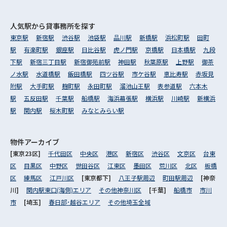
人気駅から
貸事務所を探す
東京駅
新宿駅
渋谷駅
池袋駅
品川駅
新橋駅
浜松町駅
田町
駅
有楽町駅
銀座駅
日比谷駅
虎ノ門駅
京橋駅
日本橋駅
九段
下駅
新宿三丁目駅
新宿御苑前駅
神田駅
秋葉原駅
上野駅
御茶
ノ水駅
水道橋駅
飯田橋駅
四ツ谷駅
市ケ谷駅
恵比寿駅
赤坂見
附駅
大手町駅
麹町駅
永田町駅
溜池山王駅
表参道駅
六本木
駅
五反田駅
千葉駅
船橋駅
海浜幕張駅
横浜駅
川崎駅
新横浜
駅
関内駅
桜木町駅
みなとみらい駅
物件アーカイブ
[東京23区]
千代田区
中央区
港区
新宿区
渋谷区
文京区
台東
区
目黒区
中野区
世田谷区
江東区
墨田区
荒川区
北区
板橋
区
練馬区
江戸川区
[東京都下]
八王子駅周辺
町田駅周辺
[神奈
川]
関内駅東口(海側)エリア
その他神奈川区
[千葉]
船橋市
市川
市
[埼玉]
春日部･越谷エリア
その他埼玉全域