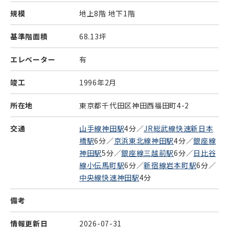
規模
地上8階 地下1階
基準階面積
68.13坪
エレベーター
有
竣工
1996年2月
所在地
東京都千代田区神田西福田町4-2
交通
山手線神田駅
4分／
JR総武線快速新日本
橋駅
6分／
京浜東北線神田駅
4分／
銀座線
神田駅
5分／
銀座線三越前駅
6分／
日比谷
線小伝馬町駅
6分／
新宿線岩本町駅
6分／
中央線快速神田駅
4分
備考
情報更新日
2026-07-31