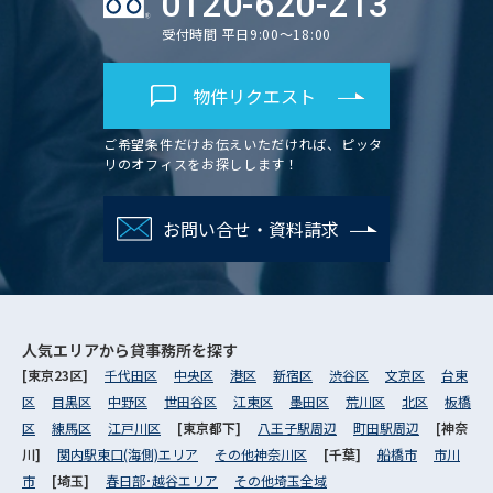
0120-620-213
受付時間 平日9:00～18:00
物件リクエスト
ご希望条件だけお伝えいただければ、ピッタ
リのオフィスをお探しします！
お問い合せ・資料請求
人気エリアから
貸事務所を探す
[東京23区]
千代田区
中央区
港区
新宿区
渋谷区
文京区
台東
区
目黒区
中野区
世田谷区
江東区
墨田区
荒川区
北区
板橋
区
練馬区
江戸川区
[東京都下]
八王子駅周辺
町田駅周辺
[神奈
川]
関内駅東口(海側)エリア
その他神奈川区
[千葉]
船橋市
市川
市
[埼玉]
春日部･越谷エリア
その他埼玉全域