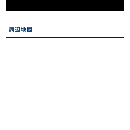
をお伝えいただくと
スムーズにご案内できます
0120-620-213
周辺地図
平日 9:00〜18:00
電話でお問い合わせ
フォームでお問い合わせ