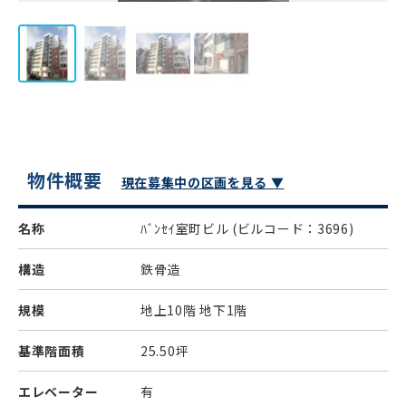
物件概要
現在募集中の区画を見る ▼
名称
ﾊﾞﾝｾｲ室町ビル
(ビルコード：3696)
構造
鉄骨造
規模
地上10階 地下1階
基準階面積
25.50坪
エレベーター
有