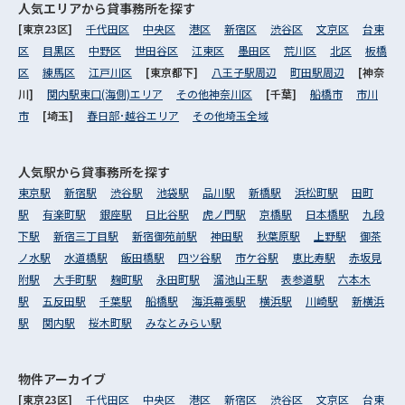
人気エリアから
貸事務所を探す
[東京23区]
千代田区
中央区
港区
新宿区
渋谷区
文京区
台東
区
目黒区
中野区
世田谷区
江東区
墨田区
荒川区
北区
板橋
区
練馬区
江戸川区
[東京都下]
八王子駅周辺
町田駅周辺
[神奈
川]
関内駅東口(海側)エリア
その他神奈川区
[千葉]
船橋市
市川
市
[埼玉]
春日部･越谷エリア
その他埼玉全域
人気駅から
貸事務所を探す
東京駅
新宿駅
渋谷駅
池袋駅
品川駅
新橋駅
浜松町駅
田町
駅
有楽町駅
銀座駅
日比谷駅
虎ノ門駅
京橋駅
日本橋駅
九段
下駅
新宿三丁目駅
新宿御苑前駅
神田駅
秋葉原駅
上野駅
御茶
ノ水駅
水道橋駅
飯田橋駅
四ツ谷駅
市ケ谷駅
恵比寿駅
赤坂見
附駅
大手町駅
麹町駅
永田町駅
溜池山王駅
表参道駅
六本木
駅
五反田駅
千葉駅
船橋駅
海浜幕張駅
横浜駅
川崎駅
新横浜
駅
関内駅
桜木町駅
みなとみらい駅
物件アーカイブ
[東京23区]
千代田区
中央区
港区
新宿区
渋谷区
文京区
台東