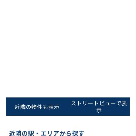
ビルコード：
172272
をお伝えいただくと
スムーズにご案内できます
ストリートビューで表
近隣の物件も表示
示
0120-620-213
平日 9:00〜18:00
近隣の駅・エリアから探す