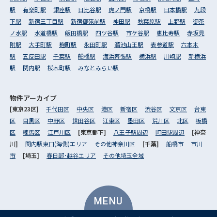
駅
有楽町駅
銀座駅
日比谷駅
虎ノ門駅
京橋駅
日本橋駅
九段
下駅
新宿三丁目駅
新宿御苑前駅
神田駅
秋葉原駅
上野駅
御茶
ノ水駅
水道橋駅
飯田橋駅
四ツ谷駅
市ケ谷駅
恵比寿駅
赤坂見
附駅
大手町駅
麹町駅
永田町駅
溜池山王駅
表参道駅
六本木
駅
五反田駅
千葉駅
船橋駅
海浜幕張駅
横浜駅
川崎駅
新横浜
駅
関内駅
桜木町駅
みなとみらい駅
物件アーカイブ
[東京23区]
千代田区
中央区
港区
新宿区
渋谷区
文京区
台東
区
目黒区
中野区
世田谷区
江東区
墨田区
荒川区
北区
板橋
区
練馬区
江戸川区
[東京都下]
八王子駅周辺
町田駅周辺
[神奈
川]
関内駅東口(海側)エリア
その他神奈川区
[千葉]
船橋市
市川
市
[埼玉]
春日部･越谷エリア
その他埼玉全域
MENU