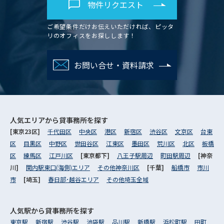
物件リクエスト
ご希望条件だけお伝えいただければ、ピッタ
リのオフィスをお探しします！
お問い合せ・資料請求
人気エリアから
貸事務所を探す
[東京23区]
千代田区
中央区
港区
新宿区
渋谷区
文京区
台東
区
目黒区
中野区
世田谷区
江東区
墨田区
荒川区
北区
板橋
区
練馬区
江戸川区
[東京都下]
八王子駅周辺
町田駅周辺
[神奈
川]
関内駅東口(海側)エリア
その他神奈川区
[千葉]
船橋市
市川
市
[埼玉]
春日部･越谷エリア
その他埼玉全域
人気駅から
貸事務所を探す
東京駅
新宿駅
渋谷駅
池袋駅
品川駅
新橋駅
浜松町駅
田町