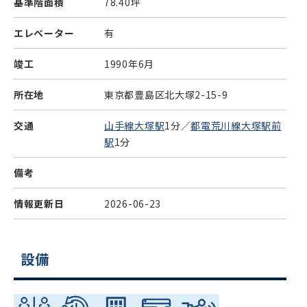
基準階面積
78.40坪
エレベーター
有
竣工
1990年6月
所在地
東京都豊島区北大塚2-15-9
交通
山手線大塚駅
1分／
都電荒川線大塚駅前
駅
1分
備考
情報更新日
2026-06-23
設備