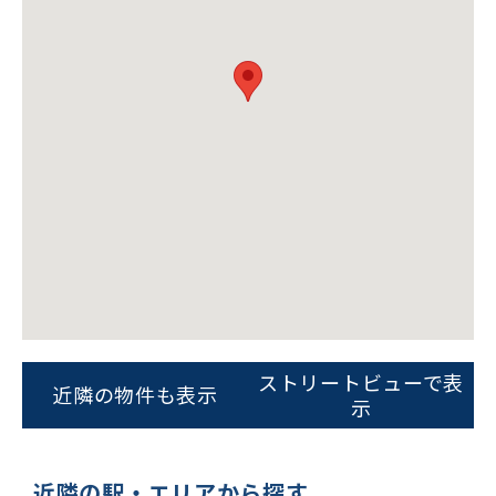
ビルコード：
172272
をお伝えいただくと
スムーズにご案内できます
0120-620-213
平日 9:00〜18:00
ストリートビューで表
近隣の物件も表示
示
電話でお問い合わせ
フォームでお問い合わせ
近隣の駅・エリアから探す