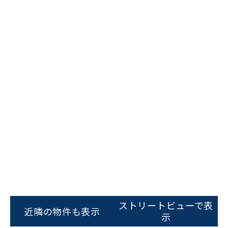
ビルコード：
172272
をお伝えいただくと
スムーズにご案内できます
ストリートビューで表
0120-620-213
近隣の物件も表示
示
平日 9:00〜18:00