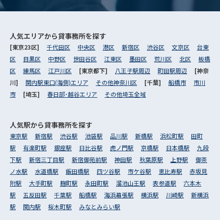
人気エリアから
貸事務所を探す
[東京23区]
千代田区
中央区
港区
新宿区
渋谷区
文京区
台東
区
目黒区
中野区
世田谷区
江東区
墨田区
荒川区
北区
板橋
区
練馬区
江戸川区
[東京都下]
八王子駅周辺
町田駅周辺
[神奈
川]
関内駅東口(海側)エリア
その他神奈川区
[千葉]
船橋市
市川
市
[埼玉]
春日部･越谷エリア
その他埼玉全域
人気駅から
貸事務所を探す
東京駅
新宿駅
渋谷駅
池袋駅
品川駅
新橋駅
浜松町駅
田町
駅
有楽町駅
銀座駅
日比谷駅
虎ノ門駅
京橋駅
日本橋駅
九段
下駅
新宿三丁目駅
新宿御苑前駅
神田駅
秋葉原駅
上野駅
御茶
ノ水駅
水道橋駅
飯田橋駅
四ツ谷駅
市ケ谷駅
恵比寿駅
赤坂見
附駅
大手町駅
麹町駅
永田町駅
溜池山王駅
表参道駅
六本木
駅
五反田駅
千葉駅
船橋駅
海浜幕張駅
横浜駅
川崎駅
新横浜
駅
関内駅
桜木町駅
みなとみらい駅