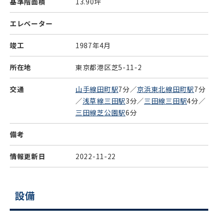
基準階面積
13.90坪
エレベーター
竣工
1987年4月
所在地
東京都港区芝5-11-2
交通
山手線田町駅
7分／
京浜東北線田町駅
7分
／
浅草線三田駅
3分／
三田線三田駅
4分／
三田線芝公園駅
6分
備考
情報更新日
2022-11-22
設備