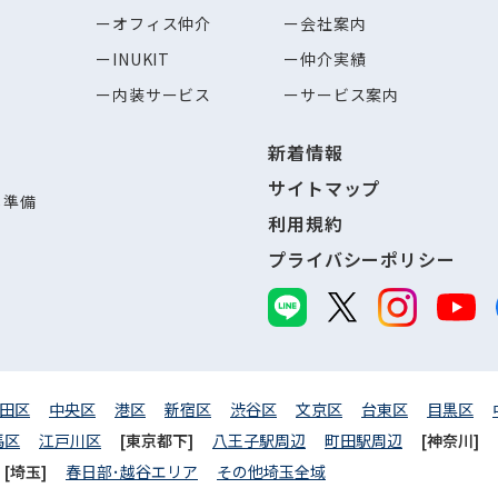
オフィス仲介
会社案内
INUKIT
仲介実績
内装サービス
サービス案内
新着情報
サイトマップ
し準備
利用規約
プライバシーポリシー
田区
中央区
港区
新宿区
渋谷区
文京区
台東区
目黒区
馬区
江戸川区
[東京都下]
八王子駅周辺
町田駅周辺
[神奈川]
[埼玉]
春日部･越谷エリア
その他埼玉全域