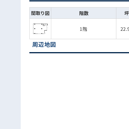
間取り図
階数
坪
1階
22.
周辺地図