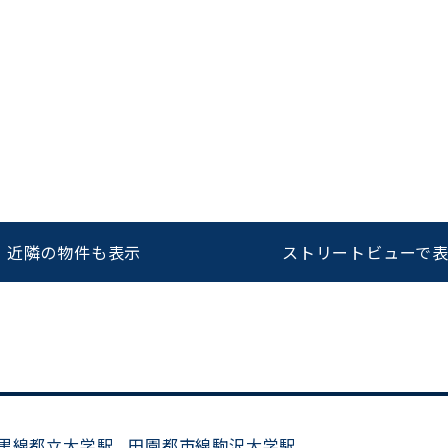
をお伝えいただくと
ビルコード：
172272
スムーズにご案内できます
0120-620-213
平日 9:00〜18:00
近隣の物件も表示
ストリートビューで
黒線都立大学駅
田園都市線駒沢大学駅