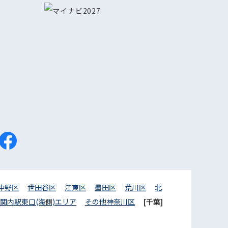
中野区
世田谷区
江東区
墨田区
荒川区
北
関内駅東口(海側)エリア
その他神奈川区
[千葉]