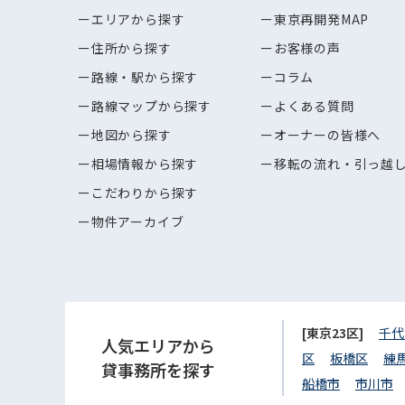
エリアから探す
東京再開発MAP
住所から探す
お客様の声
路線・駅から探す
コラム
路線マップから探す
よくある質問
地図から探す
オーナーの皆様へ
相場情報から探す
移転の流れ・引っ越
こだわりから探す
物件アーカイブ
[東京23区]
千代
人気エリアから
区
板橋区
練
貸事務所を探す
船橋市
市川市