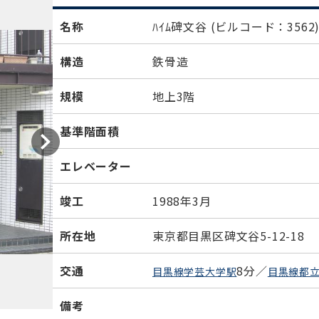
名称
ﾊｲﾑ碑文谷
(ビルコード：3562
構造
鉄骨造
規模
地上3階
基準階面積
エレベーター
竣工
1988年3月
所在地
東京都目黒区碑文谷5-12-18
交通
8分／
目黒線学芸大学駅
目黒線都
備考