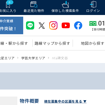
0
お気に入り
最近見た物件
保存した
検索条件
ログイン
仲介実績
01
件突破！
【受付時間
路線・駅から探す
路線マップから探す
地図から探す
洗足エリア
学芸大学エリア
ﾊｲﾑ碑文谷
物件概要
現在募集中の区画を見る ▼