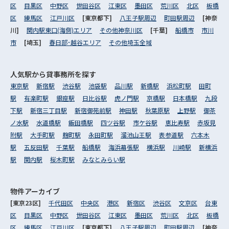
区
目黒区
中野区
世田谷区
江東区
墨田区
荒川区
北区
板橋
区
練馬区
江戸川区
[東京都下]
八王子駅周辺
町田駅周辺
[神奈
川]
関内駅東口(海側)エリア
その他神奈川区
[千葉]
船橋市
市川
市
[埼玉]
春日部･越谷エリア
その他埼玉全域
人気駅から
貸事務所を探す
東京駅
新宿駅
渋谷駅
池袋駅
品川駅
新橋駅
浜松町駅
田町
駅
有楽町駅
銀座駅
日比谷駅
虎ノ門駅
京橋駅
日本橋駅
九段
下駅
新宿三丁目駅
新宿御苑前駅
神田駅
秋葉原駅
上野駅
御茶
ノ水駅
水道橋駅
飯田橋駅
四ツ谷駅
市ケ谷駅
恵比寿駅
赤坂見
附駅
大手町駅
麹町駅
永田町駅
溜池山王駅
表参道駅
六本木
駅
五反田駅
千葉駅
船橋駅
海浜幕張駅
横浜駅
川崎駅
新横浜
駅
関内駅
桜木町駅
みなとみらい駅
物件アーカイブ
[東京23区]
千代田区
中央区
港区
新宿区
渋谷区
文京区
台東
区
目黒区
中野区
世田谷区
江東区
墨田区
荒川区
北区
板橋
区
練馬区
江戸川区
[東京都下]
八王子駅周辺
町田駅周辺
[神奈