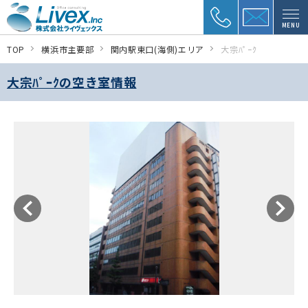
MENU
TOP
横浜市主要部
関内駅東口(海側)エリア
大宗ﾊﾟｰｸ
大宗ﾊﾟｰｸの空き室情報