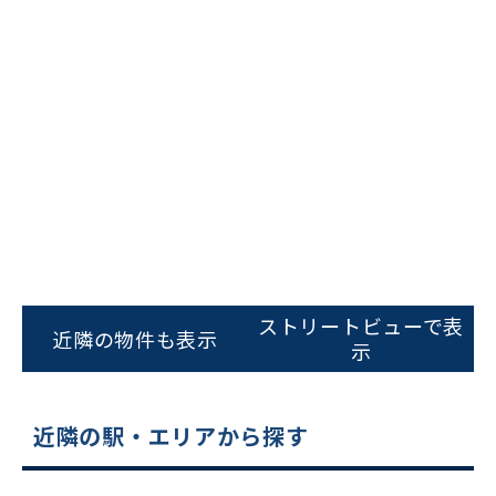
ビルコード：
172272
をお伝えいただくと
ストリートビューで表
スムーズにご案内できます
近隣の物件も表示
示
0120-620-213
平日 9:00〜18:00
近隣の駅・エリアから探す