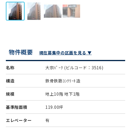
物件概要
現在募集中の区画を見る ▼
名称
大宗ﾊﾟｰｸ
(ビルコード：3516)
構造
鉄骨鉄筋ｺﾝｸﾘｰﾄ造
規模
地上10階 地下1階
基準階面積
119.00坪
エレベーター
有