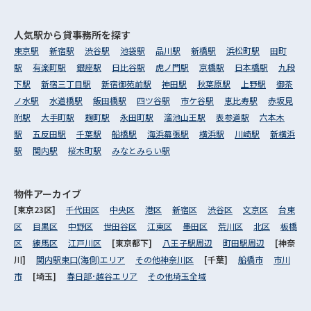
人気駅から
貸事務所を探す
東京駅
新宿駅
渋谷駅
池袋駅
品川駅
新橋駅
浜松町駅
田町
駅
有楽町駅
銀座駅
日比谷駅
虎ノ門駅
京橋駅
日本橋駅
九段
下駅
新宿三丁目駅
新宿御苑前駅
神田駅
秋葉原駅
上野駅
御茶
ノ水駅
水道橋駅
飯田橋駅
四ツ谷駅
市ケ谷駅
恵比寿駅
赤坂見
附駅
大手町駅
麹町駅
永田町駅
溜池山王駅
表参道駅
六本木
駅
五反田駅
千葉駅
船橋駅
海浜幕張駅
横浜駅
川崎駅
新横浜
駅
関内駅
桜木町駅
みなとみらい駅
物件アーカイブ
[東京23区]
千代田区
中央区
港区
新宿区
渋谷区
文京区
台東
区
目黒区
中野区
世田谷区
江東区
墨田区
荒川区
北区
板橋
区
練馬区
江戸川区
[東京都下]
八王子駅周辺
町田駅周辺
[神奈
川]
関内駅東口(海側)エリア
その他神奈川区
[千葉]
船橋市
市川
市
[埼玉]
春日部･越谷エリア
その他埼玉全域