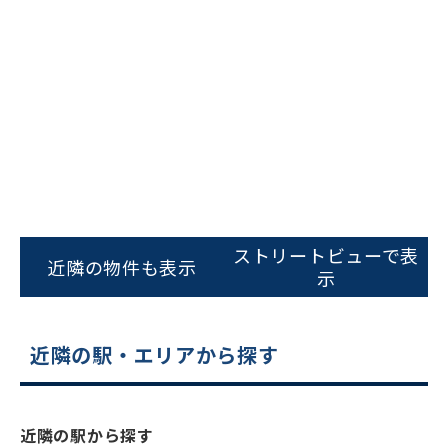
ビルコード：
172272
をお伝えいただくと
ストリートビューで表
スムーズにご案内できます
近隣の物件も表示
示
0120-620-213
平日 9:00〜18:00
近隣の駅・エリアから探す
電話でお問い合わせ
近隣の駅から探す