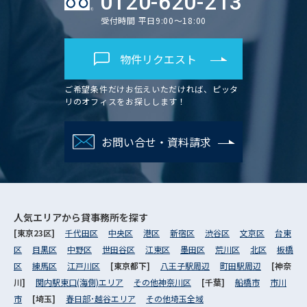
0120-620-213
受付時間 平日9:00～18:00
物件リクエスト
ご希望条件だけお伝えいただければ、ピッタ
リのオフィスをお探しします！
お問い合せ・資料請求
人気エリアから
貸事務所を探す
[東京23区]
千代田区
中央区
港区
新宿区
渋谷区
文京区
台東
区
目黒区
中野区
世田谷区
江東区
墨田区
荒川区
北区
板橋
区
練馬区
江戸川区
[東京都下]
八王子駅周辺
町田駅周辺
[神奈
川]
関内駅東口(海側)エリア
その他神奈川区
[千葉]
船橋市
市川
市
[埼玉]
春日部･越谷エリア
その他埼玉全域