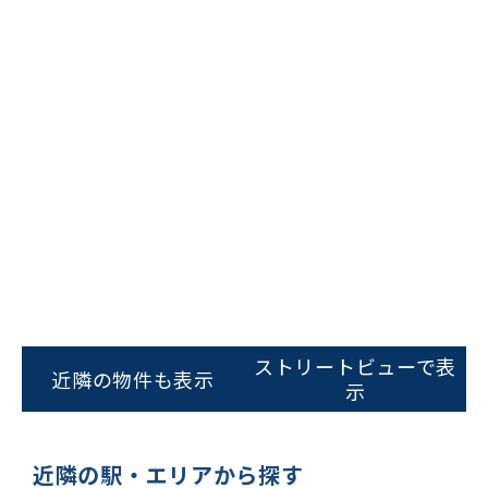
ストリートビューで表
近隣の物件も表示
示
ビルコード：
172272
をお伝えいただくと
近隣の駅・エリアから探す