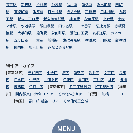
東京駅
新宿駅
渋谷駅
池袋駅
品川駅
新橋駅
浜松町駅
田町
駅
有楽町駅
銀座駅
日比谷駅
虎ノ門駅
京橋駅
日本橋駅
九段
下駅
新宿三丁目駅
新宿御苑前駅
神田駅
秋葉原駅
上野駅
御茶
ノ水駅
水道橋駅
飯田橋駅
四ツ谷駅
市ケ谷駅
恵比寿駅
赤坂見
附駅
大手町駅
麹町駅
永田町駅
溜池山王駅
表参道駅
六本木
駅
五反田駅
千葉駅
船橋駅
海浜幕張駅
横浜駅
川崎駅
新横浜
駅
関内駅
桜木町駅
みなとみらい駅
物件アーカイブ
[東京23区]
千代田区
中央区
港区
新宿区
渋谷区
文京区
台東
区
目黒区
中野区
世田谷区
江東区
墨田区
荒川区
北区
板橋
区
練馬区
江戸川区
[東京都下]
八王子駅周辺
町田駅周辺
[神奈
川]
関内駅東口(海側)エリア
その他神奈川区
[千葉]
船橋市
市川
市
[埼玉]
春日部･越谷エリア
その他埼玉全域
MENU