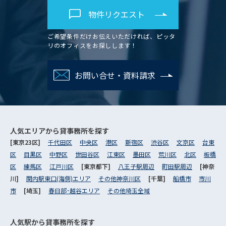
物件リクエスト
ご希望条件だけお伝えいただければ、ピッタ
リのオフィスをお探しします！
お問い合せ・資料請求
人気エリアから
貸事務所を探す
[東京23区]
千代田区
中央区
港区
新宿区
渋谷区
文京区
台東
区
目黒区
中野区
世田谷区
江東区
墨田区
荒川区
北区
板橋
区
練馬区
江戸川区
[東京都下]
八王子駅周辺
町田駅周辺
[神奈
川]
関内駅東口(海側)エリア
その他神奈川区
[千葉]
船橋市
市川
市
[埼玉]
春日部･越谷エリア
その他埼玉全域
人気駅から
貸事務所を探す