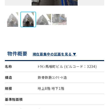
物件概要
現在募集中の区画を見る ▼
名称
ﾄｳｾﾝ馬喰町ビル
(ビルコード：3234)
構造
鉄骨鉄筋ｺﾝｸﾘｰﾄ造
規模
地上8階 地下1階
基準階面積