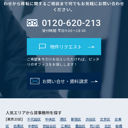
わせから移転に関するご相談まで何でもお気軽にお問い合わせ
ください。
0120-620-213
受付時間 平日9:00～18:00
物件リクエスト
ご希望条件だけお伝えいただければ、ピッタ
リのオフィスをお探しします！
お問い合せ・資料請求
人気エリアから
貸事務所を探す
[東京23区]
千代田区
中央区
港区
新宿区
渋谷区
文京区
台東
区
目黒区
中野区
世田谷区
江東区
墨田区
荒川区
北区
板橋