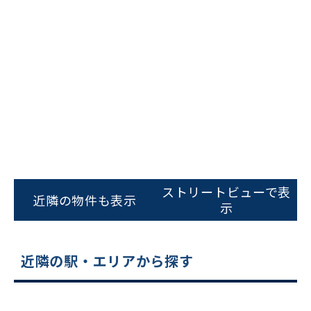
ビルコード：
172272
をお伝えいただくと
ストリートビューで表
近隣の物件も表示
スムーズにご案内できます
示
0120-620-213
近隣の駅・エリアから探す
平日 9:00〜18:00
電話でお問い合わせ