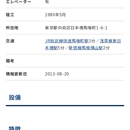
エレベーター
有
竣工
1980年5月
所在地
東京都中央区日本橋馬喰町1-6-1
交通
JR総武線快速馬喰町駅
1分／
浅草線東日
本橋駅
5分／
新宿線馬喰横山駅
2分
備考
情報更新日
2013-08-20
設備
特徴