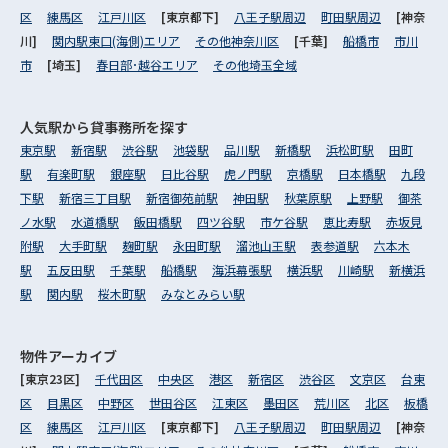
区
練馬区
江戸川区
[東京都下]
八王子駅周辺
町田駅周辺
[神奈
川]
関内駅東口(海側)エリア
その他神奈川区
[千葉]
船橋市
市川
市
[埼玉]
春日部･越谷エリア
その他埼玉全域
人気駅から
貸事務所を探す
東京駅
新宿駅
渋谷駅
池袋駅
品川駅
新橋駅
浜松町駅
田町
駅
有楽町駅
銀座駅
日比谷駅
虎ノ門駅
京橋駅
日本橋駅
九段
下駅
新宿三丁目駅
新宿御苑前駅
神田駅
秋葉原駅
上野駅
御茶
ノ水駅
水道橋駅
飯田橋駅
四ツ谷駅
市ケ谷駅
恵比寿駅
赤坂見
附駅
大手町駅
麹町駅
永田町駅
溜池山王駅
表参道駅
六本木
駅
五反田駅
千葉駅
船橋駅
海浜幕張駅
横浜駅
川崎駅
新横浜
駅
関内駅
桜木町駅
みなとみらい駅
物件アーカイブ
[東京23区]
千代田区
中央区
港区
新宿区
渋谷区
文京区
台東
区
目黒区
中野区
世田谷区
江東区
墨田区
荒川区
北区
板橋
区
練馬区
江戸川区
[東京都下]
八王子駅周辺
町田駅周辺
[神奈