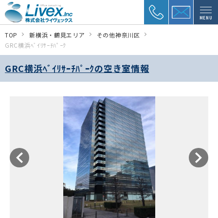
MENU
TOP
新横浜・鶴見エリア
その他神奈川区
GRC横浜ﾍﾞｲﾘｻｰﾁﾊﾟｰｸ
GRC横浜ﾍﾞｲﾘｻｰﾁﾊﾟｰｸの空き室情報