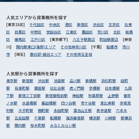
人気エリアから
貸事務所を探す
[東京23区]
千代田区
中央区
港区
新宿区
渋谷区
文京区
台東
区
目黒区
中野区
世田谷区
江東区
墨田区
荒川区
北区
板橋
区
練馬区
江戸川区
[東京都下]
八王子駅周辺
町田駅周辺
[神奈
川]
関内駅東口(海側)エリア
その他神奈川区
[千葉]
船橋市
市川
市
[埼玉]
春日部･越谷エリア
その他埼玉全域
人気駅から
貸事務所を探す
東京駅
新宿駅
渋谷駅
池袋駅
品川駅
新橋駅
浜松町駅
田町
駅
有楽町駅
銀座駅
日比谷駅
虎ノ門駅
京橋駅
日本橋駅
九段
下駅
新宿三丁目駅
新宿御苑前駅
神田駅
秋葉原駅
上野駅
御茶
ノ水駅
水道橋駅
飯田橋駅
四ツ谷駅
市ケ谷駅
恵比寿駅
赤坂見
附駅
大手町駅
麹町駅
永田町駅
溜池山王駅
表参道駅
六本木
駅
五反田駅
千葉駅
船橋駅
海浜幕張駅
横浜駅
川崎駅
新横浜
駅
関内駅
桜木町駅
みなとみらい駅