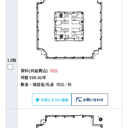
12階
賃料(共益費込)
相談
坪数 505.01坪
ビルコード：
172272
敷⾦‧保証⾦/礼⾦
相談 / 無
をお伝えいただくと
スムーズにご案内できます
お気に入りに追加
お問い合わせ
0120-620-213
平日 9:00〜18:00