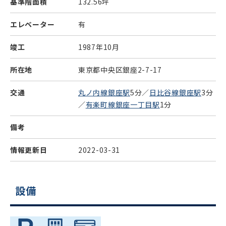
基準階面積
132.56坪
エレベーター
有
竣工
1987年10月
所在地
東京都中央区銀座2-7-17
交通
丸ノ内線銀座駅
5分／
日比谷線銀座駅
3分
／
有楽町線銀座一丁目駅
1分
備考
情報更新日
2022-03-31
設備