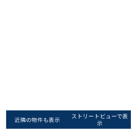
ビルコード：
172272
をお伝えいただくと
スムーズにご案内できます
ストリートビューで表
近隣の物件も表示
0120-620-213
示
平日 9:00〜18:00