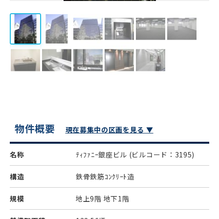
物件概要
現在募集中の区画を見る ▼
名称
ﾃｨﾌｧﾆｰ銀座ビル
(ビルコード：3195)
構造
鉄骨鉄筋ｺﾝｸﾘｰﾄ造
規模
地上9階 地下1階