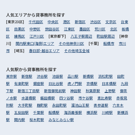
人気エリアから
貸事務所を探す
[東京23区]
千代田区
中央区
港区
新宿区
渋谷区
文京区
台東
区
目黒区
中野区
世田谷区
江東区
墨田区
荒川区
北区
板橋
区
練馬区
江戸川区
[東京都下]
八王子駅周辺
町田駅周辺
[神奈
川]
関内駅東口(海側)エリア
その他神奈川区
[千葉]
船橋市
市川
市
[埼玉]
春日部･越谷エリア
その他埼玉全域
人気駅から
貸事務所を探す
東京駅
新宿駅
渋谷駅
池袋駅
品川駅
新橋駅
浜松町駅
田町
駅
有楽町駅
銀座駅
日比谷駅
虎ノ門駅
京橋駅
日本橋駅
九段
下駅
新宿三丁目駅
新宿御苑前駅
神田駅
秋葉原駅
上野駅
御茶
ノ水駅
水道橋駅
飯田橋駅
四ツ谷駅
市ケ谷駅
恵比寿駅
赤坂見
附駅
大手町駅
麹町駅
永田町駅
溜池山王駅
表参道駅
六本木
駅
五反田駅
千葉駅
船橋駅
海浜幕張駅
横浜駅
川崎駅
新横浜
駅
関内駅
桜木町駅
みなとみらい駅