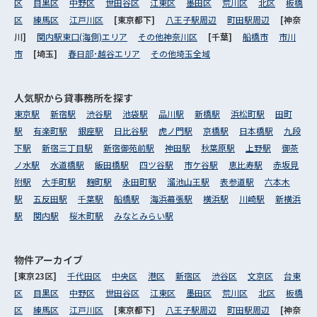
区
目黒区
中野区
世田谷区
江東区
墨田区
荒川区
北区
板橋
区
練馬区
江戸川区
[東京都下]
八王子駅周辺
町田駅周辺
[神奈
川]
関内駅東口(海側)エリア
その他神奈川区
[千葉]
船橋市
市川
市
[埼玉]
春日部･越谷エリア
その他埼玉全域
人気駅から
貸事務所を探す
東京駅
新宿駅
渋谷駅
池袋駅
品川駅
新橋駅
浜松町駅
田町
駅
有楽町駅
銀座駅
日比谷駅
虎ノ門駅
京橋駅
日本橋駅
九段
下駅
新宿三丁目駅
新宿御苑前駅
神田駅
秋葉原駅
上野駅
御茶
ノ水駅
水道橋駅
飯田橋駅
四ツ谷駅
市ケ谷駅
恵比寿駅
赤坂見
附駅
大手町駅
麹町駅
永田町駅
溜池山王駅
表参道駅
六本木
駅
五反田駅
千葉駅
船橋駅
海浜幕張駅
横浜駅
川崎駅
新横浜
駅
関内駅
桜木町駅
みなとみらい駅
物件アーカイブ
[東京23区]
千代田区
中央区
港区
新宿区
渋谷区
文京区
台東
区
目黒区
中野区
世田谷区
江東区
墨田区
荒川区
北区
板橋
区
練馬区
江戸川区
[東京都下]
八王子駅周辺
町田駅周辺
[神奈