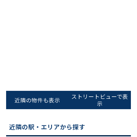
ビルコード：
172272
をお伝えいただくと
スムーズにご案内できます
ストリートビューで表
近隣の物件も表示
示
0120-620-213
平日 9:00〜18:00
近隣の駅・エリアから探す
電話でお問い合わせ