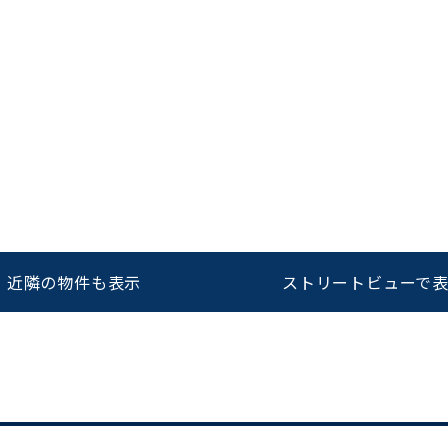
近隣の物件も表示
ストリートビューで
をお伝えいただくと
ビルコード：
172272
スムーズにご案内できます
0120-620-213