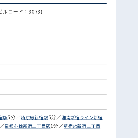
ビルコード：3073)
5分／
5分／
宿駅
埼京線新宿駅
湘南新宿ライン新宿
分／
1分／
副都心線新宿三丁目駅
新宿線新宿三丁目