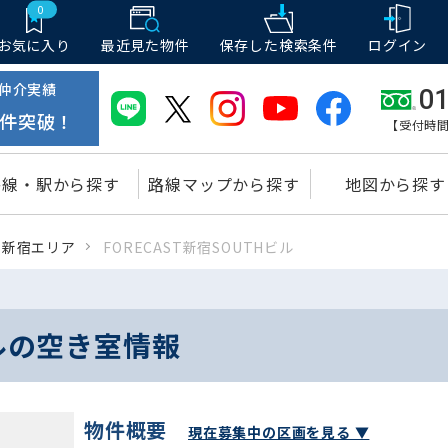
0
お気に入り
最近見た物件
保存した
検索条件
ログイン
仲介実績
01
件突破！
【受付時間
路線・駅から探す
路線マップから探す
地図から探す
新宿エリア
FORECAST新宿SOUTHビル
ビルの空き室情報
物件概要
現在募集中の区画を見る ▼