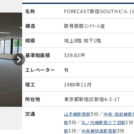
名称
FORECAST新宿SOUTHビル
(
構造
鉄骨鉄筋ｺﾝｸﾘｰﾄ造
規模
地上8階 地下1階
基準階面積
539.83坪
エレベーター
有
竣工
1980年11月
所在地
東京都新宿区新宿4-3-17
交通
5分／
山手線新宿駅
中央･総武線新
5分／
1
駅
丸ノ内線新宿三丁目駅
1分／
5分
駅
中央線快速新宿駅