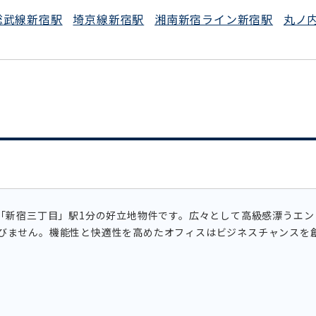
平日 9:00〜18:00
総武線新宿駅
埼京線新宿駅
湘南新宿ライン新宿駅
丸ノ
、「新宿三丁目」駅1分の好立地物件です。広々として高級感漂うエ
びません。機能性と快適性を高めたオフィスはビジネスチャンスを