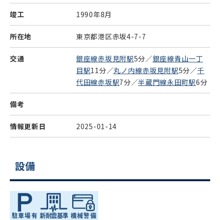
竣工
1990年8月
所在地
東京都港区赤坂4-7-7
交通
銀座線赤坂見附駅
5分／
銀座線青山一丁
目駅
11分／
丸ノ内線赤坂見附駅
5分／
千
代田線赤坂駅
7分／
半蔵門線永田町駅
6分
備考
情報更新日
2025-01-14
設備