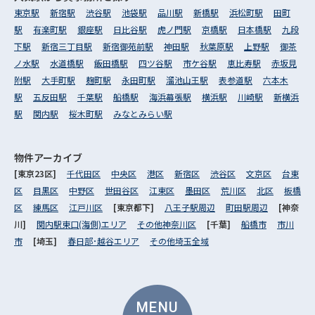
東京駅
新宿駅
渋谷駅
池袋駅
品川駅
新橋駅
浜松町駅
田町
駅
有楽町駅
銀座駅
日比谷駅
虎ノ門駅
京橋駅
日本橋駅
九段
下駅
新宿三丁目駅
新宿御苑前駅
神田駅
秋葉原駅
上野駅
御茶
ノ水駅
水道橋駅
飯田橋駅
四ツ谷駅
市ケ谷駅
恵比寿駅
赤坂見
附駅
大手町駅
麹町駅
永田町駅
溜池山王駅
表参道駅
六本木
駅
五反田駅
千葉駅
船橋駅
海浜幕張駅
横浜駅
川崎駅
新横浜
駅
関内駅
桜木町駅
みなとみらい駅
物件アーカイブ
[東京23区]
千代田区
中央区
港区
新宿区
渋谷区
文京区
台東
区
目黒区
中野区
世田谷区
江東区
墨田区
荒川区
北区
板橋
区
練馬区
江戸川区
[東京都下]
八王子駅周辺
町田駅周辺
[神奈
川]
関内駅東口(海側)エリア
その他神奈川区
[千葉]
船橋市
市川
市
[埼玉]
春日部･越谷エリア
その他埼玉全域
MENU