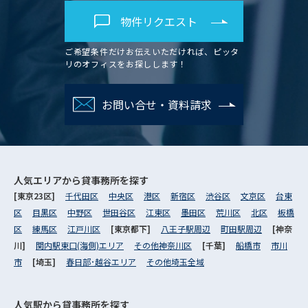
物件リクエスト
ご希望条件だけお伝えいただければ、ピッタ
リのオフィスをお探しします！
お問い合せ・資料請求
人気エリアから
貸事務所を探す
[東京23区]
千代田区
中央区
港区
新宿区
渋谷区
文京区
台東
区
目黒区
中野区
世田谷区
江東区
墨田区
荒川区
北区
板橋
区
練馬区
江戸川区
[東京都下]
八王子駅周辺
町田駅周辺
[神奈
川]
関内駅東口(海側)エリア
その他神奈川区
[千葉]
船橋市
市川
市
[埼玉]
春日部･越谷エリア
その他埼玉全域
人気駅から
貸事務所を探す