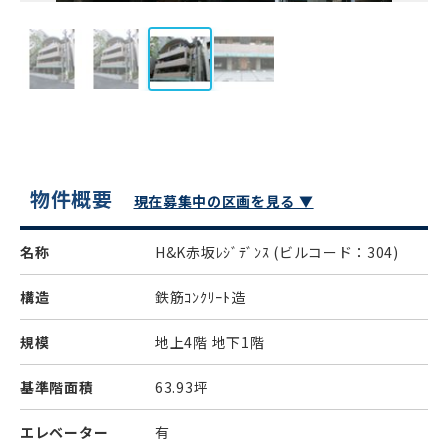
物件概要
現在募集中の区画を見る ▼
名称
H&K赤坂ﾚｼﾞﾃﾞﾝｽ
(ビルコード：304)
構造
鉄筋ｺﾝｸﾘｰﾄ造
規模
地上4階 地下1階
基準階面積
63.93坪
エレベーター
有