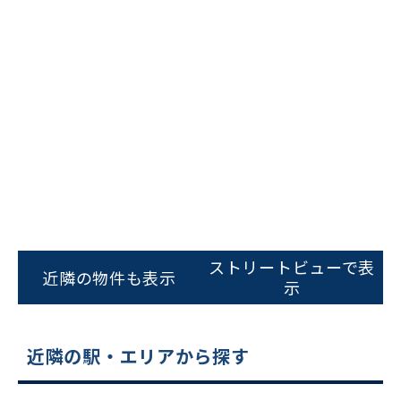
ビルコード：
172272
をお伝えいただくと
スムーズにご案内できます
0120-620-213
平日 9:00〜18:00
電話でお問い合わせ
ストリートビューで表
フォームでお問い合わせ
近隣の物件も表示
示
近隣の駅・エリアから探す