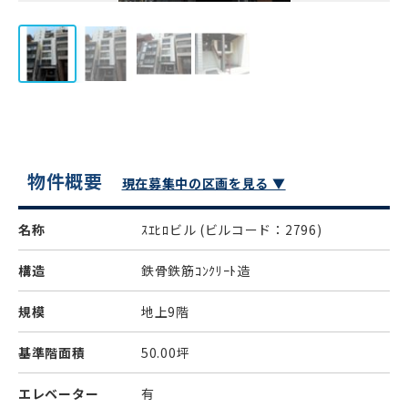
物件概要
現在募集中の区画を見る ▼
名称
ｽｴﾋﾛビル
(ビルコード：2796)
構造
鉄骨鉄筋ｺﾝｸﾘｰﾄ造
規模
地上9階
基準階面積
50.00坪
エレベーター
有