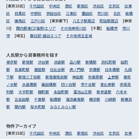
[東京23区]
千代田区
中央区
港区
新宿区
渋谷区
文京区
台東
区
目黒区
中野区
世田谷区
江東区
墨田区
荒川区
北区
板橋
区
練馬区
江戸川区
[東京都下]
八王子駅周辺
町田駅周辺
[神奈
川]
関内駅東口(海側)エリア
その他神奈川区
[千葉]
船橋市
市川
市
[埼玉]
春日部･越谷エリア
その他埼玉全域
人気駅から
貸事務所を探す
東京駅
新宿駅
渋谷駅
池袋駅
品川駅
新橋駅
浜松町駅
田町
駅
有楽町駅
銀座駅
日比谷駅
虎ノ門駅
京橋駅
日本橋駅
九段
下駅
新宿三丁目駅
新宿御苑前駅
神田駅
秋葉原駅
上野駅
御茶
ノ水駅
水道橋駅
飯田橋駅
四ツ谷駅
市ケ谷駅
恵比寿駅
赤坂見
附駅
大手町駅
麹町駅
永田町駅
溜池山王駅
表参道駅
六本木
駅
五反田駅
千葉駅
船橋駅
海浜幕張駅
横浜駅
川崎駅
新横浜
駅
関内駅
桜木町駅
みなとみらい駅
物件アーカイブ
[東京23区]
千代田区
中央区
港区
新宿区
渋谷区
文京区
台東