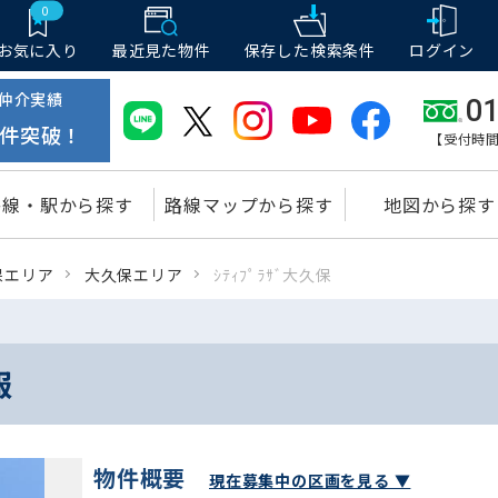
0
お気に入り
最近見た物件
保存した
検索条件
ログイン
仲介実績
01
件突破！
【受付時間
路線・駅から探す
路線マップから探す
地図から探す
保エリア
大久保エリア
ｼﾃｨﾌﾟﾗｻﾞ大久保
報
物件概要
現在募集中の区画を見る ▼