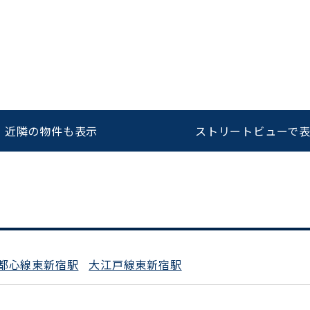
をお伝えいただくと
ビルコード：
172272
スムーズにご案内できます
0120-620-213
近隣の物件も表示
ストリートビューで
平日 9:00〜18:00
都心線東新宿駅
大江戸線東新宿駅