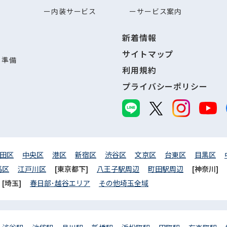
内装サービス
サービス案内
新着情報
サイトマップ
し準備
利用規約
プライバシーポリシー
田区
中央区
港区
新宿区
渋谷区
文京区
台東区
目黒区
馬区
江戸川区
[東京都下]
八王子駅周辺
町田駅周辺
[神奈川]
[埼玉]
春日部･越谷エリア
その他埼玉全域