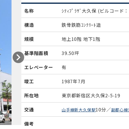
名称
ｼﾃｨﾌﾟﾗｻﾞ大久保
(ビルコード：2
構造
鉄骨鉄筋ｺﾝｸﾘｰﾄ造
規模
地上10階 地下1階
基準階面積
39.50坪
エレベーター
有
竣工
1987年7月
所在地
東京都新宿区大久保2-5-19
交通
10分／
山手線新大久保駅
副都心線
備考