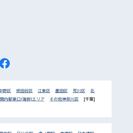
中野区
世田谷区
江東区
墨田区
荒川区
北
関内駅東口(海側)エリア
その他神奈川区
[千葉]