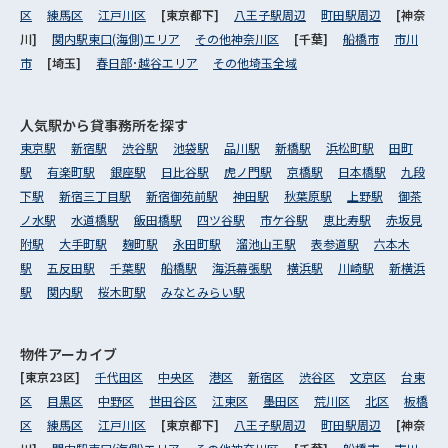
区
練馬区
江戸川区
[東京都下]
八王子駅周辺
町田駅周辺
[神奈
川]
関内駅東口(海側)エリア
その他神奈川区
[千葉]
船橋市
市川
市
[埼玉]
春日部･越谷エリア
その他埼玉全域
人気駅から
貸事務所を探す
東京駅
新宿駅
渋谷駅
池袋駅
品川駅
新橋駅
浜松町駅
田町
駅
有楽町駅
銀座駅
日比谷駅
虎ノ門駅
京橋駅
日本橋駅
九段
下駅
新宿三丁目駅
新宿御苑前駅
神田駅
秋葉原駅
上野駅
御茶
ノ水駅
水道橋駅
飯田橋駅
四ツ谷駅
市ケ谷駅
恵比寿駅
赤坂見
附駅
大手町駅
麹町駅
永田町駅
溜池山王駅
表参道駅
六本木
駅
五反田駅
千葉駅
船橋駅
海浜幕張駅
横浜駅
川崎駅
新横浜
駅
関内駅
桜木町駅
みなとみらい駅
物件アーカイブ
[東京23区]
千代田区
中央区
港区
新宿区
渋谷区
文京区
台東
区
目黒区
中野区
世田谷区
江東区
墨田区
荒川区
北区
板橋
区
練馬区
江戸川区
[東京都下]
八王子駅周辺
町田駅周辺
[神奈