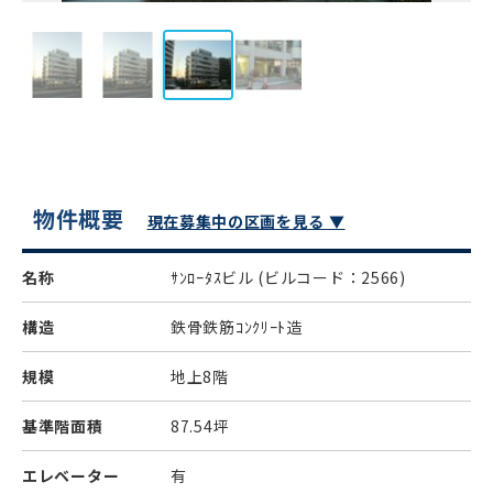
物件概要
現在募集中の区画を見る ▼
名称
ｻﾝﾛｰﾀｽビル
(ビルコード：2566)
構造
鉄骨鉄筋ｺﾝｸﾘｰﾄ造
規模
地上8階
基準階面積
87.54坪
エレベーター
有