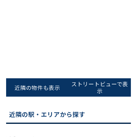
ビルコード：
172272
をお伝えいただくと
スムーズにご案内できます
0120-620-213
平日 9:00〜18:00
電話でお問い合わせ
フォームでお問い合わせ
ストリートビューで表
近隣の物件も表示
示
近隣の駅・エリアから探す