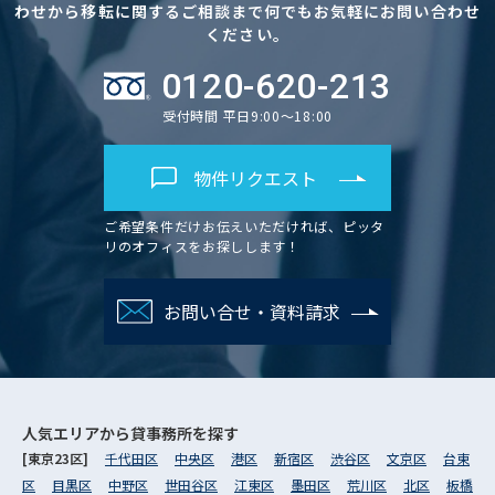
わせから移転に関するご相談まで何でもお気軽にお問い合わせ
ください。
0120-620-213
受付時間 平日9:00～18:00
物件リクエスト
ご希望条件だけお伝えいただければ、ピッタ
リのオフィスをお探しします！
お問い合せ・資料請求
人気エリアから
貸事務所を探す
[東京23区]
千代田区
中央区
港区
新宿区
渋谷区
文京区
台東
区
目黒区
中野区
世田谷区
江東区
墨田区
荒川区
北区
板橋