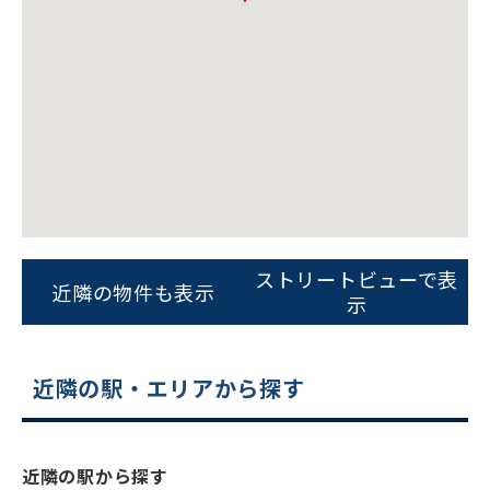
ビルコード：
172272
をお伝えいただくと
ストリートビューで表
近隣の物件も表示
スムーズにご案内できます
示
0120-620-213
近隣の駅・エリアから探す
平日 9:00〜18:00
電話でお問い合わせ
近隣の駅から探す