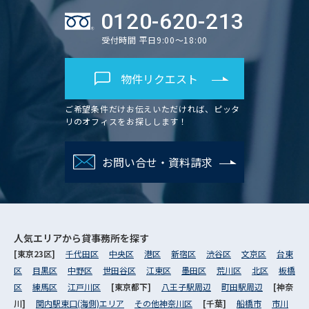
0120-620-213
受付時間 平日9:00～18:00
物件リクエスト
ご希望条件だけお伝えいただければ、ピッタ
リのオフィスをお探しします！
お問い合せ・資料請求
人気エリアから
貸事務所を探す
[東京23区]
千代田区
中央区
港区
新宿区
渋谷区
文京区
台東
区
目黒区
中野区
世田谷区
江東区
墨田区
荒川区
北区
板橋
区
練馬区
江戸川区
[東京都下]
八王子駅周辺
町田駅周辺
[神奈
川]
関内駅東口(海側)エリア
その他神奈川区
[千葉]
船橋市
市川