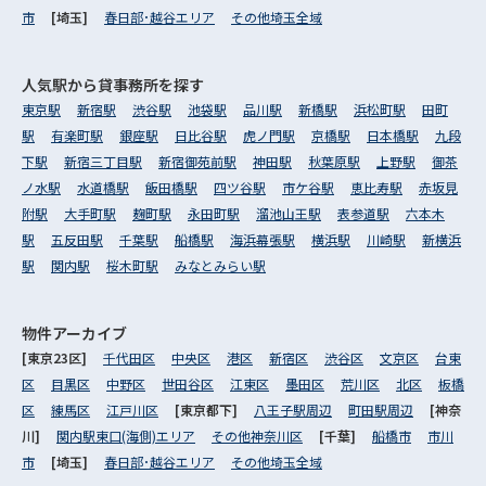
市
[埼玉]
春日部･越谷エリア
その他埼玉全域
人気駅から
貸事務所を探す
東京駅
新宿駅
渋谷駅
池袋駅
品川駅
新橋駅
浜松町駅
田町
駅
有楽町駅
銀座駅
日比谷駅
虎ノ門駅
京橋駅
日本橋駅
九段
下駅
新宿三丁目駅
新宿御苑前駅
神田駅
秋葉原駅
上野駅
御茶
ノ水駅
水道橋駅
飯田橋駅
四ツ谷駅
市ケ谷駅
恵比寿駅
赤坂見
附駅
大手町駅
麹町駅
永田町駅
溜池山王駅
表参道駅
六本木
駅
五反田駅
千葉駅
船橋駅
海浜幕張駅
横浜駅
川崎駅
新横浜
駅
関内駅
桜木町駅
みなとみらい駅
物件アーカイブ
[東京23区]
千代田区
中央区
港区
新宿区
渋谷区
文京区
台東
区
目黒区
中野区
世田谷区
江東区
墨田区
荒川区
北区
板橋
区
練馬区
江戸川区
[東京都下]
八王子駅周辺
町田駅周辺
[神奈
川]
関内駅東口(海側)エリア
その他神奈川区
[千葉]
船橋市
市川
市
[埼玉]
春日部･越谷エリア
その他埼玉全域