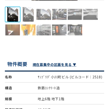
物件概要
現在募集中の区画を見る ▼
名称
ｻﾝﾌﾞﾘﾁﾞ小川町ビル
(ビルコード：2518)
構造
鉄筋ｺﾝｸﾘｰﾄ造
規模
地上6階 地下1階