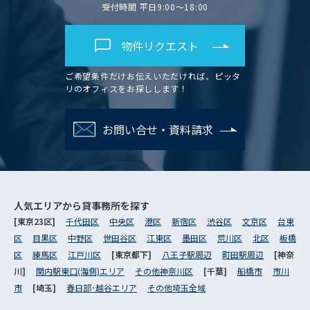
受付時間 平日9:00～18:00
物件リクエスト
ご希望条件だけお伝えいただければ、ピッタ
リのオフィスをお探しします！
お問い合せ・資料請求
人気エリアから
貸事務所を探す
[東京23区]
千代田区
中央区
港区
新宿区
渋谷区
文京区
台東
区
目黒区
中野区
世田谷区
江東区
墨田区
荒川区
北区
板橋
区
練馬区
江戸川区
[東京都下]
八王子駅周辺
町田駅周辺
[神奈
川]
関内駅東口(海側)エリア
その他神奈川区
[千葉]
船橋市
市川
市
[埼玉]
春日部･越谷エリア
その他埼玉全域