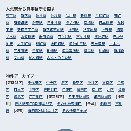
人気駅から
貸事務所を探す
東京駅
新宿駅
渋谷駅
池袋駅
品川駅
新橋駅
浜松町駅
田町
駅
有楽町駅
銀座駅
日比谷駅
虎ノ門駅
京橋駅
日本橋駅
九段
下駅
新宿三丁目駅
新宿御苑前駅
神田駅
秋葉原駅
上野駅
御茶
ノ水駅
水道橋駅
飯田橋駅
四ツ谷駅
市ケ谷駅
恵比寿駅
赤坂見
附駅
大手町駅
麹町駅
永田町駅
溜池山王駅
表参道駅
六本木
駅
五反田駅
千葉駅
船橋駅
海浜幕張駅
横浜駅
川崎駅
新横浜
駅
関内駅
桜木町駅
みなとみらい駅
物件アーカイブ
[東京23区]
千代田区
中央区
港区
新宿区
渋谷区
文京区
台東
区
目黒区
中野区
世田谷区
江東区
墨田区
荒川区
北区
板橋
区
練馬区
江戸川区
[東京都下]
八王子駅周辺
町田駅周辺
[神奈
川]
関内駅東口(海側)エリア
その他神奈川区
[千葉]
船橋市
市川
市
[埼玉]
春日部･越谷エリア
その他埼玉全域