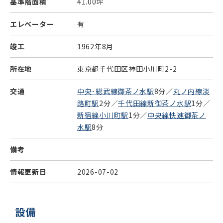
基準階面積
41.00坪
エレベーター
有
竣工
1962年8月
所在地
東京都千代田区神田小川町2-2
交通
中央･総武線御茶ノ水駅
8分／
丸ノ内線淡
路町駅
2分／
千代田線新御茶ノ水駅
1分／
新宿線小川町駅
1分／
中央線快速御茶ノ
水駅
8分
備考
情報更新日
2026-07-02
設備