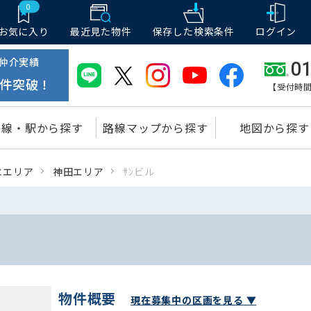
0
お気に入り
最近見た物件
保存した
検索条件
ログイン
仲介実績
01
件突破！
【受付時間
路線・駅から探す
路線マップから探す
地図から探す
水エリア
神田エリア
ｻﾝビル
物件概要
現在募集中の区画を見る ▼