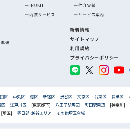
INUKIT
仲介実績
内装サービス
サービス案内
新着情報
サイトマップ
し準備
利用規約
プライバシーポリシー
田区
中央区
港区
新宿区
渋谷区
文京区
台東区
目黒区
馬区
江戸川区
[東京都下]
八王子駅周辺
町田駅周辺
[神奈川]
[埼玉]
春日部･越谷エリア
その他埼玉全域