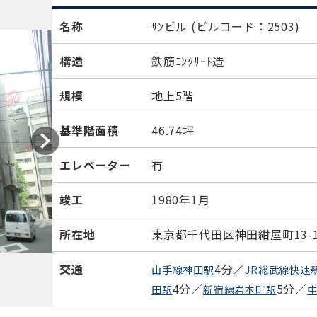
名称
ｻﾝビル
(ビルコード：2503)
構造
鉄筋ｺﾝｸﾘｰﾄ造
規模
地上5階
基準階面積
46.74坪
エレベーター
有
竣工
1980年1月
所在地
東京都千代田区神田紺屋町13-
交通
4分／
山手線神田駅
JR総武線快速
4分／
5分／
田駅
新宿線岩本町駅