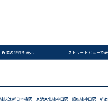
をお伝えいただくと
ビルコード：
172272
スムーズにご案内できます
0120-620-213
近隣の物件も表示
ストリートビューで
平日 9:00〜18:00
武線快速新日本橋駅
京浜東北線神田駅
銀座線神田駅
新宿