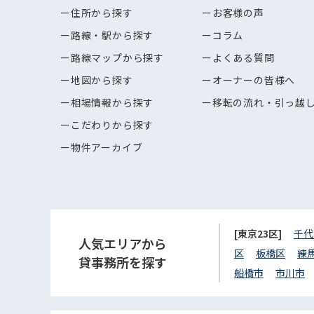
住所から探す
お客様の声
路線・駅から探す
コラム
路線マップから探す
よくある質問
地図から探す
オーナーの皆様へ
相場情報から探す
移転の流れ・引っ越
こだわりから探す
物件アーカイブ
[東京23区]
千代
人気エリアから
区
板橋区
練
貸事務所を探す
船橋市
市川市