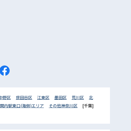
中野区
世田谷区
江東区
墨田区
荒川区
北
関内駅東口(海側)エリア
その他神奈川区
[千葉]