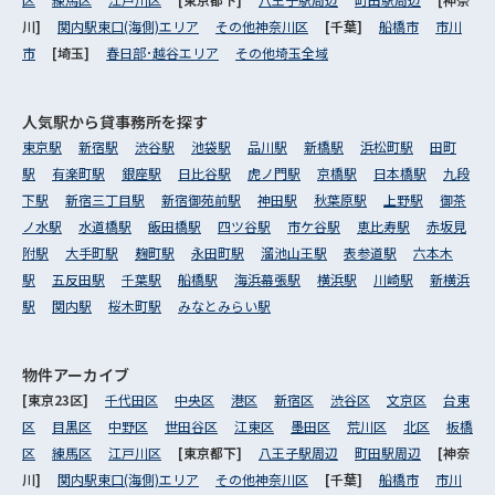
川]
関内駅東口(海側)エリア
その他神奈川区
[千葉]
船橋市
市川
市
[埼玉]
春日部･越谷エリア
その他埼玉全域
人気駅から
貸事務所を探す
東京駅
新宿駅
渋谷駅
池袋駅
品川駅
新橋駅
浜松町駅
田町
駅
有楽町駅
銀座駅
日比谷駅
虎ノ門駅
京橋駅
日本橋駅
九段
下駅
新宿三丁目駅
新宿御苑前駅
神田駅
秋葉原駅
上野駅
御茶
ノ水駅
水道橋駅
飯田橋駅
四ツ谷駅
市ケ谷駅
恵比寿駅
赤坂見
附駅
大手町駅
麹町駅
永田町駅
溜池山王駅
表参道駅
六本木
駅
五反田駅
千葉駅
船橋駅
海浜幕張駅
横浜駅
川崎駅
新横浜
駅
関内駅
桜木町駅
みなとみらい駅
物件アーカイブ
[東京23区]
千代田区
中央区
港区
新宿区
渋谷区
文京区
台東
区
目黒区
中野区
世田谷区
江東区
墨田区
荒川区
北区
板橋
区
練馬区
江戸川区
[東京都下]
八王子駅周辺
町田駅周辺
[神奈
川]
関内駅東口(海側)エリア
その他神奈川区
[千葉]
船橋市
市川