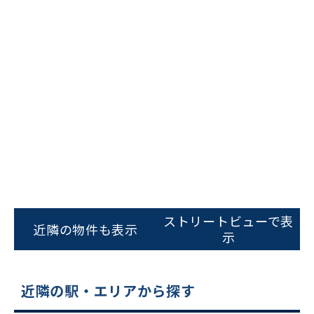
ビルコード：
172272
をお伝えいただくと
スムーズにご案内できます
ストリートビューで表
近隣の物件も表示
0120-620-213
示
平日 9:00〜18:00
近隣の駅・エリアから探す
電話でお問い合わせ