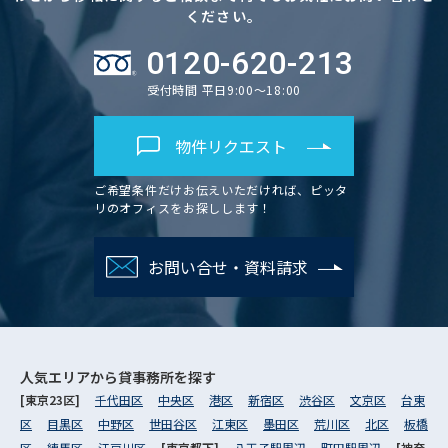
ください。
0120-620-213
受付時間 平日9:00～18:00
物件リクエスト
ご希望条件だけお伝えいただければ、ピッタ
リのオフィスをお探しします！
お問い合せ・資料請求
人気エリアから
貸事務所を探す
[東京23区]
千代田区
中央区
港区
新宿区
渋谷区
文京区
台東
区
目黒区
中野区
世田谷区
江東区
墨田区
荒川区
北区
板橋
区
練馬区
江戸川区
[東京都下]
八王子駅周辺
町田駅周辺
[神奈