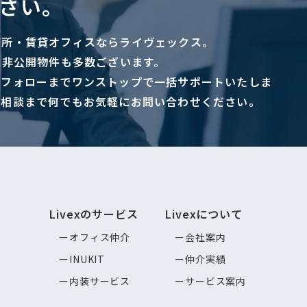
さい。
務所・賃貸オフィスならライヴェックス。
に非公開物件も多数ございます。
ーフォローまでワンストップで一括サポートいたしま
ご相談まで何でもお気軽にお問い合わせください。
Livexのサービス
Livexについて
オフィス仲介
会社案内
INUKIT
仲介実績
内装サービス
サービス案内