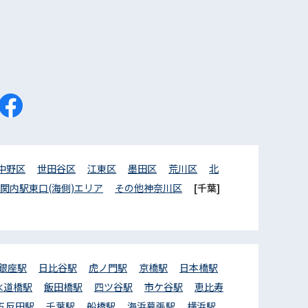
中野区
世田谷区
江東区
墨田区
荒川区
北
関内駅東口(海側)エリア
その他神奈川区
[千葉]
銀座駅
日比谷駅
虎ノ門駅
京橋駅
日本橋駅
水道橋駅
飯田橋駅
四ツ谷駅
市ケ谷駅
恵比寿
五反田駅
千葉駅
船橋駅
海浜幕張駅
横浜駅