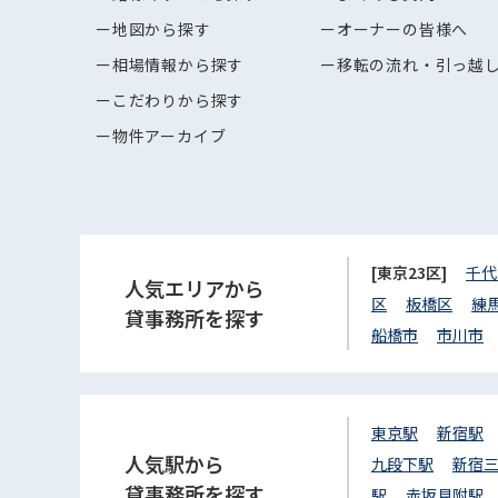
地図から探す
オーナーの皆様へ
相場情報から探す
移転の流れ・引っ越
こだわりから探す
物件アーカイブ
[東京23区]
千代
人気エリアから
区
板橋区
練
貸事務所を探す
船橋市
市川市
東京駅
新宿駅
人気駅から
九段下駅
新宿
貸事務所を探す
駅
赤坂見附駅