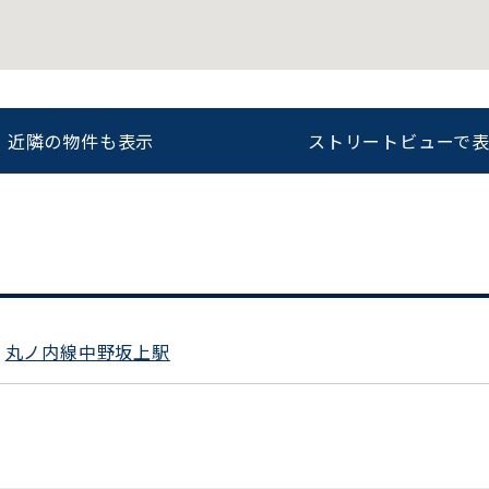
をお伝えいただくと
ビルコード：
172272
スムーズにご案内できます
近隣の物件も表示
ストリートビューで
0120-620-213
平日 9:00〜18:00
丸ノ内線中野坂上駅