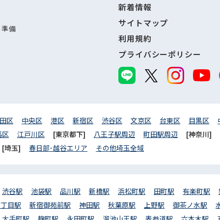
新着情報
サイトマップ
し準備
利用規約
プライバシーポリシー
田区
中央区
港区
新宿区
渋谷区
文京区
台東区
目黒区
馬区
江戸川区
[東京都下]
八王子駅周辺
町田駅周辺
[神奈川]
[埼玉]
春日部･越谷エリア
その他埼玉全域
渋谷駅
池袋駅
品川駅
新橋駅
浜松町駅
田町駅
有楽町駅
三丁目駅
新宿御苑前駅
神田駅
秋葉原駅
上野駅
御茶ノ水駅
大手町駅
麹町駅
永田町駅
溜池山王駅
表参道駅
六本木駅