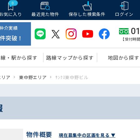
0
お気に入り
最近見た物件
保存した
検索条件
ログイン
仲介実績
01
件突破！
【受付時間
路線・駅から探す
路線マップから探す
地図から探す
エリア
東中野エリア
ｻﾝｸｽ東中野ビル
報
物件概要
現在募集中の区画を見る ▼