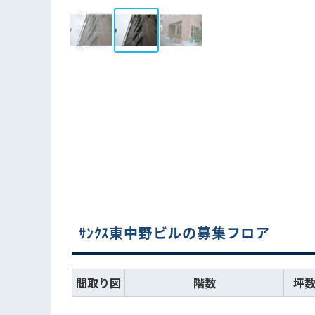
ｻﾝｸｽ東中野ビルの募集フロア
間取り図
階数
坪