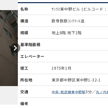
名称
ｻﾝｸｽ東中野ビル
(ビルコード：2
構造
鉄骨鉄筋ｺﾝｸﾘｰﾄ造
規模
地上8階 地下1階
基準階面積
エレベーター
竣工
1975年1月
所在地
東京都中野区東中野1-32-1
交通
3分／
中央･総武線東中野駅
丸ノ内
備考