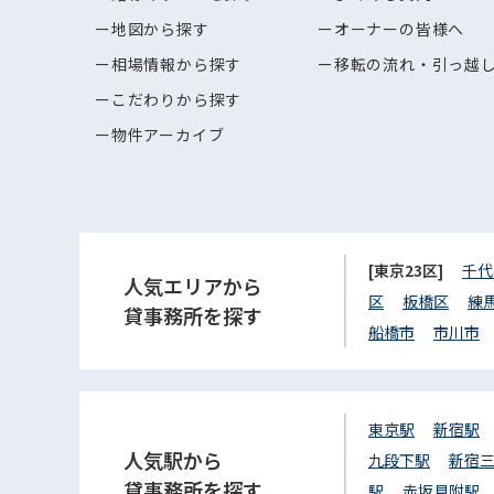
地図から探す
オーナーの皆様へ
相場情報から探す
移転の流れ・引っ越
こだわりから探す
物件アーカイブ
[東京23区]
千代
人気エリアから
区
板橋区
練
貸事務所を探す
船橋市
市川市
東京駅
新宿駅
人気駅から
九段下駅
新宿
貸事務所を探す
駅
赤坂見附駅