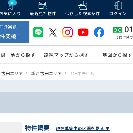
0
お気に入り
最近見た物件
保存した
検索条件
ログイン
仲介実績
01
件突破！
【受付時間
路線・駅から探す
路線マップから探す
地図から探す
江古田エリア
新江古田エリア
ｻﾆｰ中野ビル
物件概要
現在募集中の区画を見る ▼