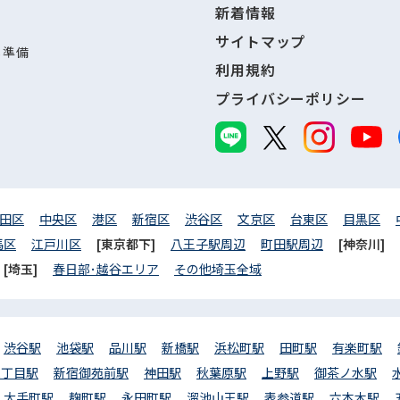
新着情報
サイトマップ
し準備
利用規約
プライバシーポリシー
田区
中央区
港区
新宿区
渋谷区
文京区
台東区
目黒区
馬区
江戸川区
[東京都下]
八王子駅周辺
町田駅周辺
[神奈川]
[埼玉]
春日部･越谷エリア
その他埼玉全域
渋谷駅
池袋駅
品川駅
新橋駅
浜松町駅
田町駅
有楽町駅
三丁目駅
新宿御苑前駅
神田駅
秋葉原駅
上野駅
御茶ノ水駅
大手町駅
麹町駅
永田町駅
溜池山王駅
表参道駅
六本木駅