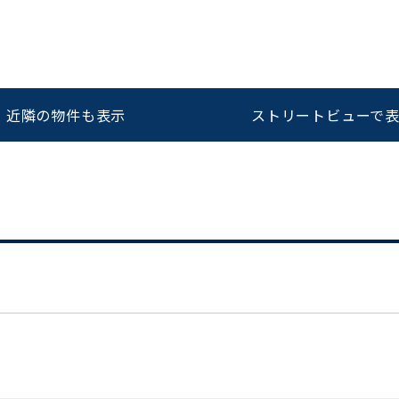
をお伝えいただくと
ビルコード：
172272
スムーズにご案内できます
近隣の物件も表示
ストリートビューで
0120-620-213
平日 9:00〜18:00