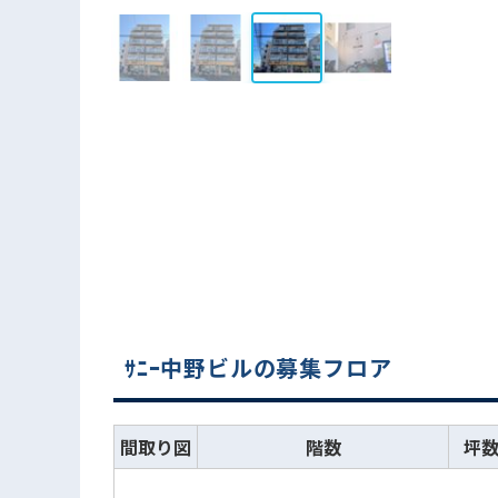
ｻﾆｰ中野ビルの募集フロア
間取り図
階数
坪