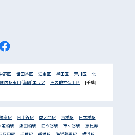
中野区
世田谷区
江東区
墨田区
荒川区
北
関内駅東口(海側)エリア
その他神奈川区
[千葉]
銀座駅
日比谷駅
虎ノ門駅
京橋駅
日本橋駅
水道橋駅
飯田橋駅
四ツ谷駅
市ケ谷駅
恵比寿
五反田駅
千葉駅
船橋駅
海浜幕張駅
横浜駅