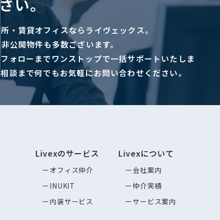
さい。
務所・賃貸オフィスならライヴェックス。
に非公開物件も多数ございます。
ーフォローまでワンストップで一括サポートいたしま
ご相談まで何でもお気軽にお問い合わせください。
Livexのサービス
Livexについて
オフィス仲介
会社案内
INUKIT
仲介実績
内装サービス
サービス案内