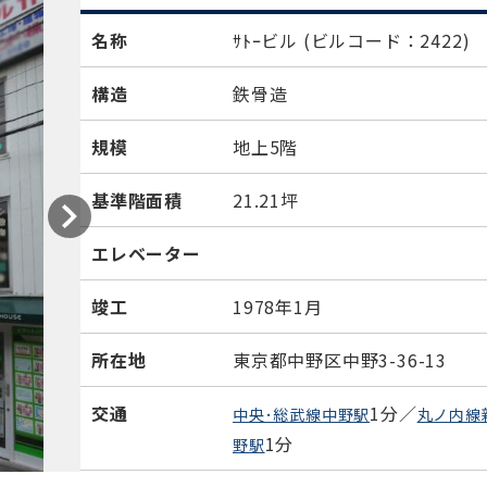
名称
ｻﾄｰビル
(ビルコード：2422)
構造
鉄骨造
規模
地上5階
基準階面積
21.21坪
エレベーター
竣工
1978年1月
所在地
東京都中野区中野3-36-13
交通
1分／
中央･総武線中野駅
丸ノ内線
1分
野駅