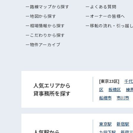
路線マップから探す
よくある質問
地図から探す
オーナーの皆様へ
相場情報から探す
移転の流れ・引っ越
こだわりから探す
物件アーカイブ
[東京23区]
千代
人気エリアから
区
板橋区
練
貸事務所を探す
船橋市
市川市
東京駅
新宿駅
人気駅から
九段下駅
新宿