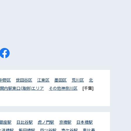
中野区
世田谷区
江東区
墨田区
荒川区
北
関内駅東口(海側)エリア
その他神奈川区
[千葉]
銀座駅
日比谷駅
虎ノ門駅
京橋駅
日本橋駅
水道橋駅
飯田橋駅
四ツ谷駅
市ケ谷駅
恵比寿