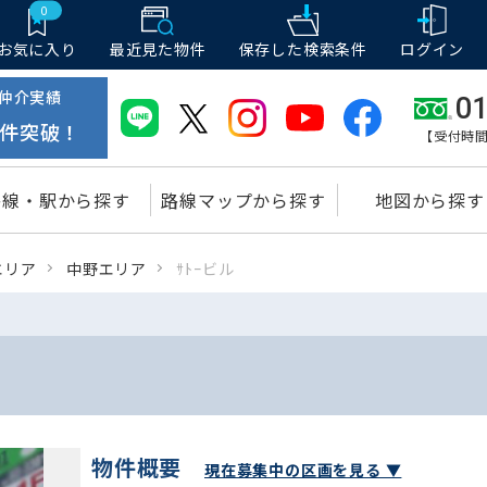
0
お気に入り
最近見た物件
保存した
検索条件
ログイン
仲介実績
01
件突破！
【受付時間
路線・駅から探す
路線マップから探す
地図から探す
エリア
中野エリア
ｻﾄｰビル
物件概要
現在募集中の区画を見る ▼