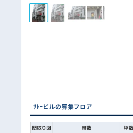
ｻﾄｰビルの募集フロア
間取り図
階数
坪