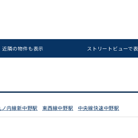
をお伝えいただくと
ビルコード：
172272
スムーズにご案内できます
近隣の物件も表示
ストリートビューで
0120-620-213
平日 9:00〜18:00
丸ノ内線新中野駅
東西線中野駅
中央線快速中野駅