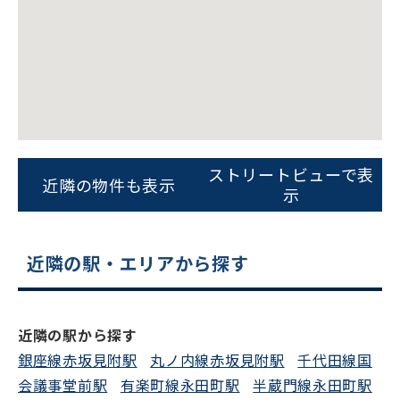
ビルコード：
172272
をお伝えいただくと
スムーズにご案内できます
ストリートビューで表
近隣の物件も表示
示
0120-620-213
平日 9:00〜18:00
近隣の駅・エリアから探す
電話でお問い合わせ
フォームでお問い合わせ
近隣の駅から探す
銀座線赤坂見附駅
丸ノ内線赤坂見附駅
千代田線国
会議事堂前駅
有楽町線永田町駅
半蔵門線永田町駅