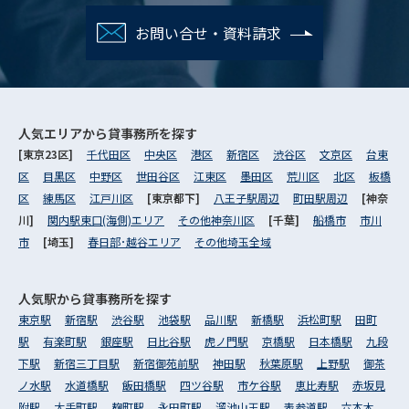
お問い合せ・資料請求
人気エリアから
貸事務所を探す
[東京23区]
千代田区
中央区
港区
新宿区
渋谷区
文京区
台東
区
目黒区
中野区
世田谷区
江東区
墨田区
荒川区
北区
板橋
区
練馬区
江戸川区
[東京都下]
八王子駅周辺
町田駅周辺
[神奈
川]
関内駅東口(海側)エリア
その他神奈川区
[千葉]
船橋市
市川
市
[埼玉]
春日部･越谷エリア
その他埼玉全域
人気駅から
貸事務所を探す
東京駅
新宿駅
渋谷駅
池袋駅
品川駅
新橋駅
浜松町駅
田町
駅
有楽町駅
銀座駅
日比谷駅
虎ノ門駅
京橋駅
日本橋駅
九段
下駅
新宿三丁目駅
新宿御苑前駅
神田駅
秋葉原駅
上野駅
御茶
ノ水駅
水道橋駅
飯田橋駅
四ツ谷駅
市ケ谷駅
恵比寿駅
赤坂見
附駅
大手町駅
麹町駅
永田町駅
溜池山王駅
表参道駅
六本木