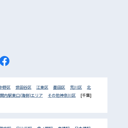
中野区
世田谷区
江東区
墨田区
荒川区
北
関内駅東口(海側)エリア
その他神奈川区
[千葉]