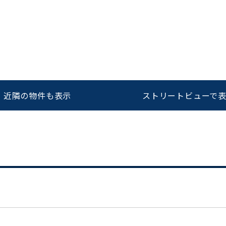
をお伝えいただくと
ビルコード：
172272
スムーズにご案内できます
0120-620-213
近隣の物件も表示
ストリートビューで
平日 9:00〜18:00