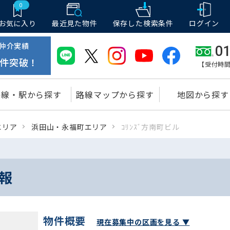
0
お気に入り
最近見た物件
保存した
検索条件
ログイン
仲介実績
01
件突破！
【受付時間
路線・駅から探す
路線マップから探す
地図から探す
エリア
浜田山・永福町エリア
ｺﾘﾝｽﾞ方南町ビル
情報
物件概要
現在募集中の区画を見る ▼