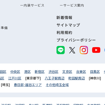
内装サービス
サービス案内
新着情報
サイトマップ
し準備
利用規約
プライバシーポリシー
田区
中央区
港区
新宿区
渋谷区
文京区
台東区
目黒区
馬区
江戸川区
[東京都下]
八王子駅周辺
町田駅周辺
[神奈川]
[埼玉]
春日部･越谷エリア
その他埼玉全域