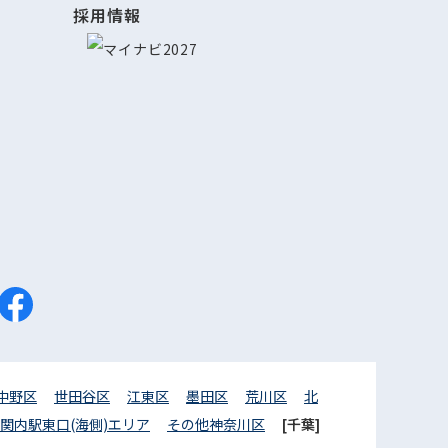
採用情報
中野区
世田谷区
江東区
墨田区
荒川区
北
関内駅東口(海側)エリア
その他神奈川区
[千葉]