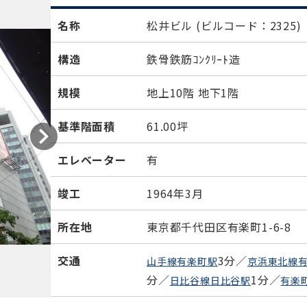
名称
松井ビル
(ビルコード：2325)
構造
鉄骨鉄筋ｺﾝｸﾘｰﾄ造
規模
地上10階 地下1階
基準階面積
61.00坪
エレベーター
有
竣工
1964年3月
所在地
東京都千代田区有楽町1-6-8
交通
3分／
山手線有楽町駅
京浜東北線
分／
1分／
日比谷線日比谷駅
有楽