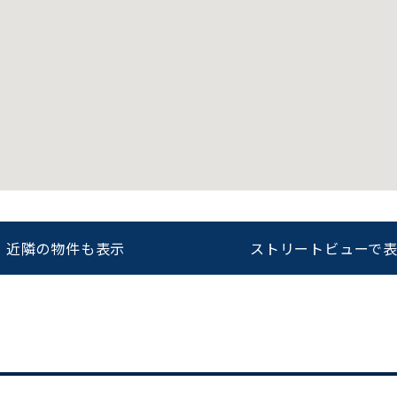
をお伝えいただくと
ビルコード：
172272
スムーズにご案内できます
0120-620-213
平日 9:00〜18:00
近隣の物件も表示
ストリートビューで