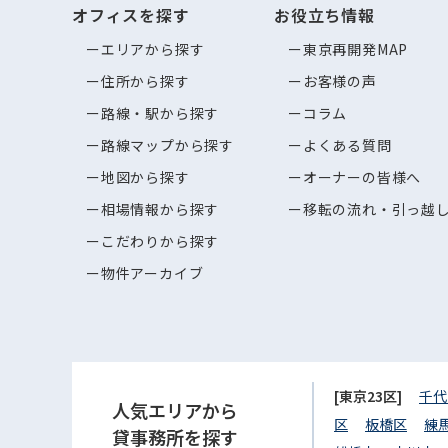
オフィスを探す
お役立ち情報
エリアから探す
東京再開発MAP
住所から探す
お客様の声
路線・駅から探す
コラム
路線マップから探す
よくある質問
地図から探す
オーナーの皆様へ
相場情報から探す
移転の流れ・引っ越
こだわりから探す
物件アーカイブ
[東京23区]
千代
人気エリアから
区
板橋区
練
貸事務所を探す