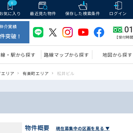
0
お気に入り
最近見た物件
保存した
検索条件
ログイン
仲介実績
01
件突破！
【受付時間
路線・駅から探す
路線マップから探す
地図から探す
町エリア
有楽町エリア
松井ビル
物件概要
現在募集中の区画を見る ▼