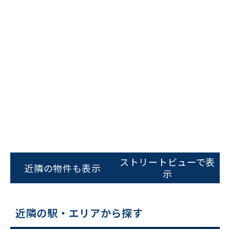
ビルコード：
172272
をお伝えいただくと
スムーズにご案内できます
ストリートビューで表
近隣の物件も表示
0120-620-213
示
平日 9:00〜18:00
近隣の駅・エリアから探す
電話でお問い合わせ