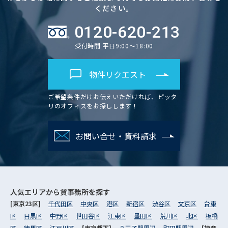
ください。
0120-620-213
受付時間 平日9:00～18:00
物件リクエスト
ご希望条件だけお伝えいただければ、ピッタ
リのオフィスをお探しします！
お問い合せ・資料請求
人気エリアから
貸事務所を探す
[東京23区]
千代田区
中央区
港区
新宿区
渋谷区
文京区
台東
区
目黒区
中野区
世田谷区
江東区
墨田区
荒川区
北区
板橋
区
練馬区
江戸川区
[東京都下]
八王子駅周辺
町田駅周辺
[神奈