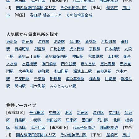
川]
関内駅東口(海側)エリア
その他神奈川区
[千葉]
船橋市
市川
市
[埼玉]
春日部･越谷エリア
その他埼玉全域
人気駅から
貸事務所を探す
東京駅
新宿駅
渋谷駅
池袋駅
品川駅
新橋駅
浜松町駅
田町
駅
有楽町駅
銀座駅
日比谷駅
虎ノ門駅
京橋駅
日本橋駅
九段
下駅
新宿三丁目駅
新宿御苑前駅
神田駅
秋葉原駅
上野駅
御茶
ノ水駅
水道橋駅
飯田橋駅
四ツ谷駅
市ケ谷駅
恵比寿駅
赤坂見
附駅
大手町駅
麹町駅
永田町駅
溜池山王駅
表参道駅
六本木
駅
五反田駅
千葉駅
船橋駅
海浜幕張駅
横浜駅
川崎駅
新横浜
駅
関内駅
桜木町駅
みなとみらい駅
物件アーカイブ
[東京23区]
千代田区
中央区
港区
新宿区
渋谷区
文京区
台東
区
目黒区
中野区
世田谷区
江東区
墨田区
荒川区
北区
板橋
区
練馬区
江戸川区
[東京都下]
八王子駅周辺
町田駅周辺
[神奈
川]
関内駅東口(海側)エリア
その他神奈川区
[千葉]
船橋市
市川