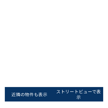
ストリートビューで表
近隣の物件も表示
ビルコード：
172272
示
をお伝えいただくと