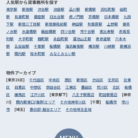
人気駅から
貸事務所を探す
東京駅
新宿駅
渋谷駅
池袋駅
品川駅
新橋駅
浜松町駅
田町
駅
有楽町駅
銀座駅
日比谷駅
虎ノ門駅
京橋駅
日本橋駅
九段
下駅
新宿三丁目駅
新宿御苑前駅
神田駅
秋葉原駅
上野駅
御茶
ノ水駅
水道橋駅
飯田橋駅
四ツ谷駅
市ケ谷駅
恵比寿駅
赤坂見
附駅
大手町駅
麹町駅
永田町駅
溜池山王駅
表参道駅
六本木
駅
五反田駅
千葉駅
船橋駅
海浜幕張駅
横浜駅
川崎駅
新横浜
駅
関内駅
桜木町駅
みなとみらい駅
物件アーカイブ
[東京23区]
千代田区
中央区
港区
新宿区
渋谷区
文京区
台東
区
目黒区
中野区
世田谷区
江東区
墨田区
荒川区
北区
板橋
区
練馬区
江戸川区
[東京都下]
八王子駅周辺
町田駅周辺
[神奈
川]
関内駅東口(海側)エリア
その他神奈川区
[千葉]
船橋市
市川
市
[埼玉]
春日部･越谷エリア
その他埼玉全域