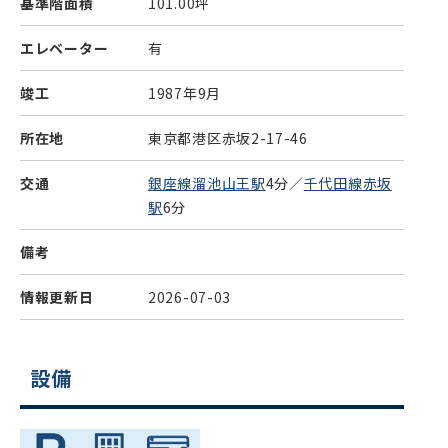
基準階面積
101.00坪
エレベーター
有
竣工
1987年9月
所在地
東京都港区赤坂2-17-46
交通
銀座線溜池山王駅
4分／
千代田線赤坂
駅
6分
備考
情報更新日
2026-07-03
設備