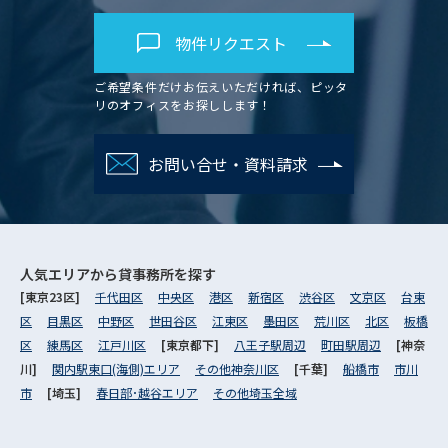
物件リクエスト
ご希望条件だけお伝えいただければ、ピッタ
リのオフィスをお探しします！
お問い合せ・資料請求
人気エリアから
貸事務所を探す
[東京23区]
千代田区
中央区
港区
新宿区
渋谷区
文京区
台東
区
目黒区
中野区
世田谷区
江東区
墨田区
荒川区
北区
板橋
区
練馬区
江戸川区
[東京都下]
八王子駅周辺
町田駅周辺
[神奈
川]
関内駅東口(海側)エリア
その他神奈川区
[千葉]
船橋市
市川
市
[埼玉]
春日部･越谷エリア
その他埼玉全域