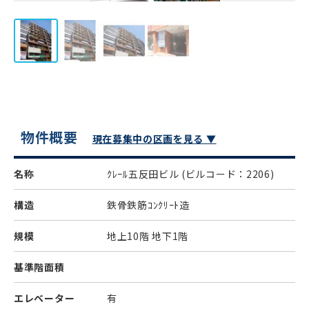
物件概要
現在募集中の区画を見る ▼
名称
ｸﾚｰﾙ五反田ビル
(ビルコード：2206)
構造
鉄骨鉄筋ｺﾝｸﾘｰﾄ造
規模
地上10階 地下1階
基準階面積
エレベーター
有