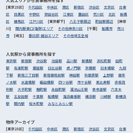
人気エリアから
貸事務所を探す
[東京23区]
千代田区
中央区
港区
新宿区
渋谷区
文京区
台東
区
目黒区
中野区
世田谷区
江東区
墨田区
荒川区
北区
板橋
区
練馬区
江戸川区
[東京都下]
八王子駅周辺
町田駅周辺
[神奈
川]
関内駅東口(海側)エリア
その他神奈川区
[千葉]
船橋市
市川
市
[埼玉]
春日部･越谷エリア
その他埼玉全域
人気駅から
貸事務所を探す
東京駅
新宿駅
渋谷駅
池袋駅
品川駅
新橋駅
浜松町駅
田町
駅
有楽町駅
銀座駅
日比谷駅
虎ノ門駅
京橋駅
日本橋駅
九段
下駅
新宿三丁目駅
新宿御苑前駅
神田駅
秋葉原駅
上野駅
御茶
ノ水駅
水道橋駅
飯田橋駅
四ツ谷駅
市ケ谷駅
恵比寿駅
赤坂見
附駅
大手町駅
麹町駅
永田町駅
溜池山王駅
表参道駅
六本木
駅
五反田駅
千葉駅
船橋駅
海浜幕張駅
横浜駅
川崎駅
新横浜
駅
関内駅
桜木町駅
みなとみらい駅
物件アーカイブ
[東京23区]
千代田区
中央区
港区
新宿区
渋谷区
文京区
台東