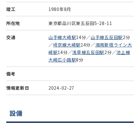
竣工
1980年8月
所在地
東京都品川区東五反田5-28-11
交通
山手線大崎駅
14分／
山手線五反田駅
2分
／
埼京線大崎駅
14分／
湘南新宿ライン大
崎駅
14分／
浅草線五反田駅
2分／
池上線
大崎広小路駅
8分
備考
情報更新日
2024-02-27
設備