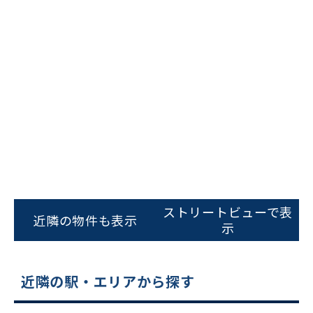
ビルコード：
172272
をお伝えいただくと
ストリートビューで表
近隣の物件も表示
スムーズにご案内できます
示
0120-620-213
近隣の駅・エリアから探す
平日 9:00〜18:00