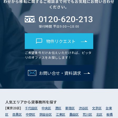
わせから移転に関するご相談まで何でもお気軽にお問い合わせ
ください。
0120-620-213
受付時間 平日9:00～18:00
物件リクエスト
ご希望条件だけお伝えいただければ、ピッタ
リのオフィスをお探しします！
お問い合せ・資料請求
人気エリアから
貸事務所を探す
[東京23区]
千代田区
中央区
港区
新宿区
渋谷区
文京区
台東
区
目黒区
中野区
世田谷区
江東区
墨田区
荒川区
北区
板橋