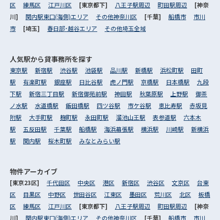
区
練馬区
江戸川区
[東京都下]
八王子駅周辺
町田駅周辺
[神奈
川]
関内駅東口(海側)エリア
その他神奈川区
[千葉]
船橋市
市川
市
[埼玉]
春日部･越谷エリア
その他埼玉全域
人気駅から
貸事務所を探す
東京駅
新宿駅
渋谷駅
池袋駅
品川駅
新橋駅
浜松町駅
田町
駅
有楽町駅
銀座駅
日比谷駅
虎ノ門駅
京橋駅
日本橋駅
九段
下駅
新宿三丁目駅
新宿御苑前駅
神田駅
秋葉原駅
上野駅
御茶
ノ水駅
水道橋駅
飯田橋駅
四ツ谷駅
市ケ谷駅
恵比寿駅
赤坂見
附駅
大手町駅
麹町駅
永田町駅
溜池山王駅
表参道駅
六本木
駅
五反田駅
千葉駅
船橋駅
海浜幕張駅
横浜駅
川崎駅
新横浜
駅
関内駅
桜木町駅
みなとみらい駅
物件アーカイブ
[東京23区]
千代田区
中央区
港区
新宿区
渋谷区
文京区
台東
区
目黒区
中野区
世田谷区
江東区
墨田区
荒川区
北区
板橋
区
練馬区
江戸川区
[東京都下]
八王子駅周辺
町田駅周辺
[神奈
川]
関内駅東口(海側)エリア
その他神奈川区
[千葉]
船橋市
市川