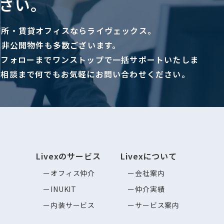
さい。
務所・賃貸オフィスならライヴェックス。
に非公開物件も多数ございます。
ーフォローまでワンストップで一括サポートいたしま
ご相談まで何でもお気軽にお問い合わせください。
Livexのサービス
Livexについて
オフィス仲介
会社案内
INUKIT
仲介実績
内装サービス
サービス案内