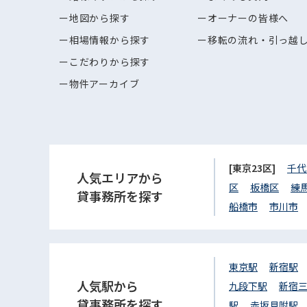
地図から探す
オーナーの皆様へ
相場情報から探す
移転の流れ・引っ越
こだわりから探す
物件アーカイブ
[東京23区]
千代
人気エリアから
区
板橋区
練
貸事務所を探す
船橋市
市川市
東京駅
新宿駅
人気駅から
九段下駅
新宿
貸事務所を探す
駅
赤坂見附駅