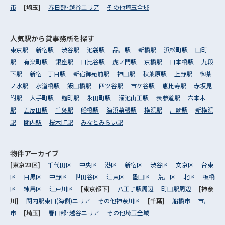
市
[埼玉]
春日部･越谷エリア
その他埼玉全域
人気駅から
貸事務所を探す
東京駅
新宿駅
渋谷駅
池袋駅
品川駅
新橋駅
浜松町駅
田町
駅
有楽町駅
銀座駅
日比谷駅
虎ノ門駅
京橋駅
日本橋駅
九段
下駅
新宿三丁目駅
新宿御苑前駅
神田駅
秋葉原駅
上野駅
御茶
ノ水駅
水道橋駅
飯田橋駅
四ツ谷駅
市ケ谷駅
恵比寿駅
赤坂見
附駅
大手町駅
麹町駅
永田町駅
溜池山王駅
表参道駅
六本木
駅
五反田駅
千葉駅
船橋駅
海浜幕張駅
横浜駅
川崎駅
新横浜
駅
関内駅
桜木町駅
みなとみらい駅
物件アーカイブ
[東京23区]
千代田区
中央区
港区
新宿区
渋谷区
文京区
台東
区
目黒区
中野区
世田谷区
江東区
墨田区
荒川区
北区
板橋
区
練馬区
江戸川区
[東京都下]
八王子駅周辺
町田駅周辺
[神奈
川]
関内駅東口(海側)エリア
その他神奈川区
[千葉]
船橋市
市川
市
[埼玉]
春日部･越谷エリア
その他埼玉全域