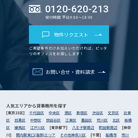
0120-620-213
受付時間 平日9:00～18:00
物件リクエスト
ご希望条件だけお伝えいただければ、ピッタ
リのオフィスをお探しします！
お問い合せ・資料請求
人気エリアから
貸事務所を探す
[東京23区]
千代田区
中央区
港区
新宿区
渋谷区
文京区
台東
区
目黒区
中野区
世田谷区
江東区
墨田区
荒川区
北区
板橋
区
練馬区
江戸川区
[東京都下]
八王子駅周辺
町田駅周辺
[神奈
川]
関内駅東口(海側)エリア
その他神奈川区
[千葉]
船橋市
市川