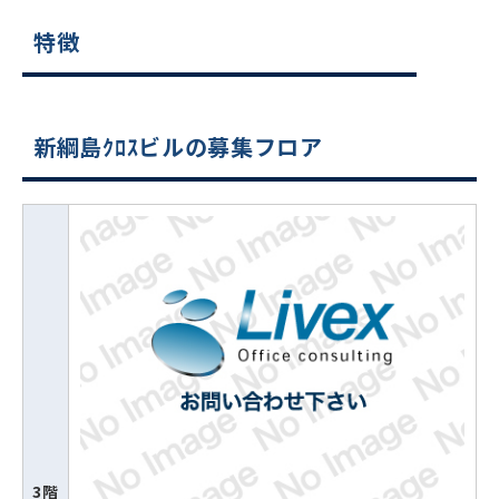
特徴
新綱島ｸﾛｽビルの募集フロア
3階