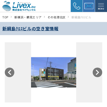
MENU
TOP
新横浜・鶴見エリア
その他港北区
新綱島ｸﾛｽビル
新綱島ｸﾛｽビルの空き室情報