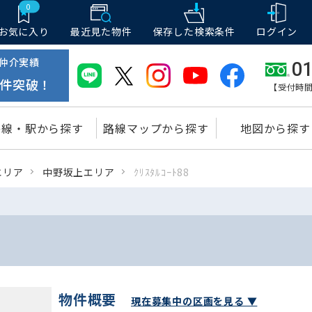
0
お気に入り
最近見た物件
保存した
検索条件
ログイン
仲介実績
01
件突破！
【受付時間
路線・駅から探す
路線マップから探す
地図から探す
エリア
中野坂上エリア
ｸﾘｽﾀﾙｺｰﾄ88
物件概要
現在募集中の区画を見る ▼