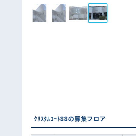
ｸﾘｽﾀﾙｺｰﾄ88の募集フロア