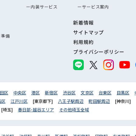
内装サービス
サービス案内
新着情報
サイトマップ
し準備
利用規約
プライバシーポリシー
田区
中央区
港区
新宿区
渋谷区
文京区
台東区
目黒区
馬区
江戸川区
[東京都下]
八王子駅周辺
町田駅周辺
[神奈川]
[埼玉]
春日部･越谷エリア
その他埼玉全域