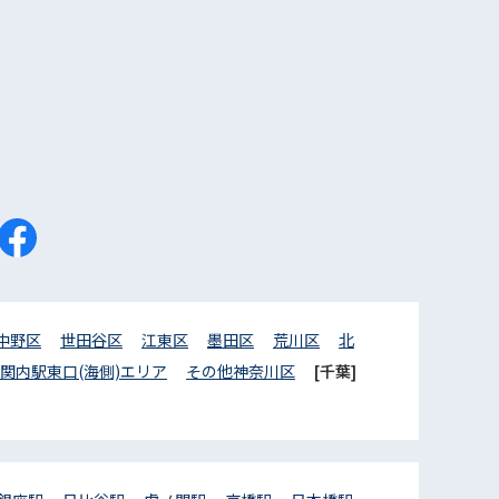
中野区
世田谷区
江東区
墨田区
荒川区
北
関内駅東口(海側)エリア
その他神奈川区
[千葉]