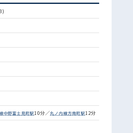
3)
10分／
12分
線中野富士見町駅
丸ノ内線方南町駅