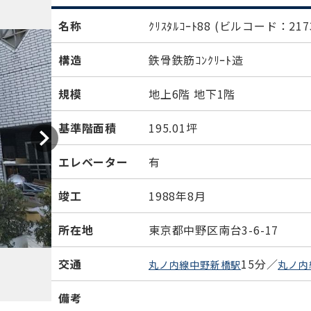
名称
ｸﾘｽﾀﾙｺｰﾄ88
(ビルコード：217
構造
鉄骨鉄筋ｺﾝｸﾘｰﾄ造
規模
地上6階 地下1階
基準階面積
195.01坪
エレベーター
有
竣工
1988年8月
所在地
東京都中野区南台3-6-17
交通
15分／
丸ノ内線中野新橋駅
丸ノ内
備考