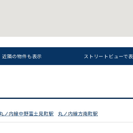
をお伝えいただくと
ビルコード：
172272
スムーズにご案内できます
0120-620-213
近隣の物件も表示
ストリートビューで
平日 9:00〜18:00
丸ノ内線中野富士見町駅
丸ノ内線方南町駅