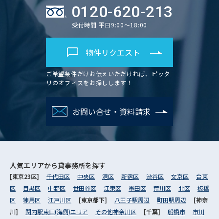
0120-620-213
受付時間 平日9:00～18:00
物件リクエスト
ご希望条件だけお伝えいただければ、ピッタ
リのオフィスをお探しします！
お問い合せ・資料請求
人気エリアから
貸事務所を探す
[東京23区]
千代田区
中央区
港区
新宿区
渋谷区
文京区
台東
区
目黒区
中野区
世田谷区
江東区
墨田区
荒川区
北区
板橋
区
練馬区
江戸川区
[東京都下]
八王子駅周辺
町田駅周辺
[神奈
川]
関内駅東口(海側)エリア
その他神奈川区
[千葉]
船橋市
市川