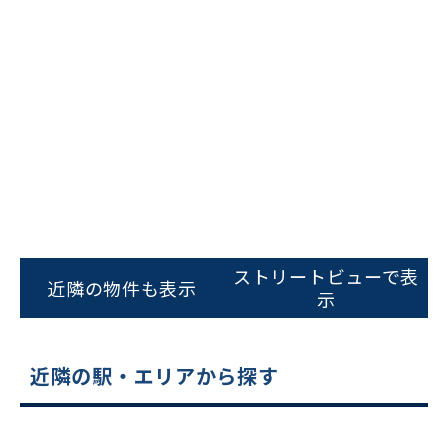
ビルコード：
172272
をお伝えいただくと
スムーズにご案内できます
ストリートビューで表
近隣の物件も表示
示
0120-620-213
平日 9:00〜18:00
近隣の駅・エリアから探す
電話でお問い合わせ