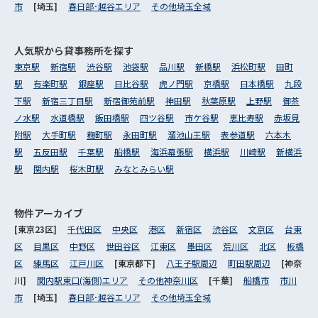
市
[埼玉]
春日部･越谷エリア
その他埼玉全域
人気駅から
貸事務所を探す
東京駅
新宿駅
渋谷駅
池袋駅
品川駅
新橋駅
浜松町駅
田町
駅
有楽町駅
銀座駅
日比谷駅
虎ノ門駅
京橋駅
日本橋駅
九段
下駅
新宿三丁目駅
新宿御苑前駅
神田駅
秋葉原駅
上野駅
御茶
ノ水駅
水道橋駅
飯田橋駅
四ツ谷駅
市ケ谷駅
恵比寿駅
赤坂見
附駅
大手町駅
麹町駅
永田町駅
溜池山王駅
表参道駅
六本木
駅
五反田駅
千葉駅
船橋駅
海浜幕張駅
横浜駅
川崎駅
新横浜
駅
関内駅
桜木町駅
みなとみらい駅
物件アーカイブ
[東京23区]
千代田区
中央区
港区
新宿区
渋谷区
文京区
台東
区
目黒区
中野区
世田谷区
江東区
墨田区
荒川区
北区
板橋
区
練馬区
江戸川区
[東京都下]
八王子駅周辺
町田駅周辺
[神奈
川]
関内駅東口(海側)エリア
その他神奈川区
[千葉]
船橋市
市川
市
[埼玉]
春日部･越谷エリア
その他埼玉全域